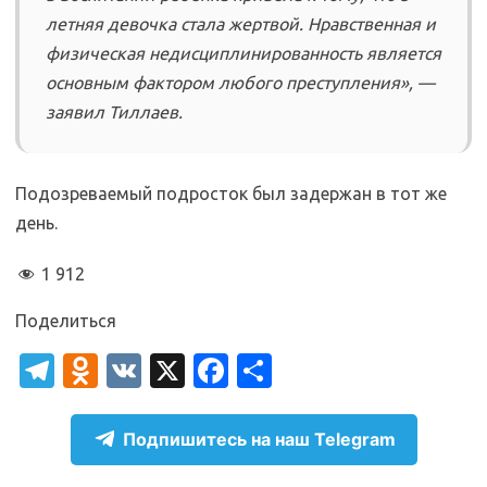
летняя девочка стала жертвой. Нравственная и
физическая недисциплинированность является
основным фактором любого преступления», —
заявил Тиллаев.
Подозреваемый подросток был задержан в тот же
день.
1 912
Поделиться
T
O
V
X
Fa
О
el
d
K
c
т
e
n
e
п
Подпишитесь на наш Telegram
gr
o
b
р