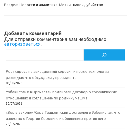
a
kl
o
а
Раздел:
Новости и аналитика
Метки:
навои
,
убийство
m
as
o
в
sn
k
и
ik
т
Добавить комментарий
Для отправки комментария вам необходимо
i
ь
авторизоваться
.
Поиск
Рост спроса на авиационный керосин и новые технологии
разведки: что обсуждали у президента
03/08/2026
Узбекистан и Кыргызстан подписали договор о союзнических
отношениях и соглашение по роднику Чашма
30/07/2026
«Вор в законе» Жора Ташкентский доставлен в Узбекистан: что
известно о Георгии Сорокине и обвинениях против него
28/07/2026