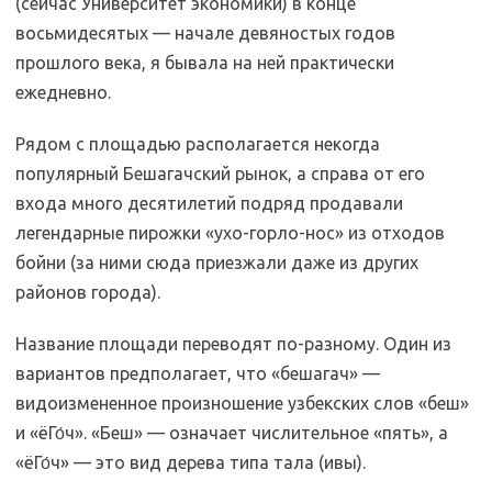
(сейчас Университет экономики) в конце
восьмидесятых — начале девяностых годов
прошлого века, я бывала на ней практически
ежедневно.
Рядом с площадью располагается некогда
популярный Бешагачский рынок, а справа от его
входа много десятилетий подряд продавали
легендарные пирожки «ухо-горло-нос» из отходов
бойни (за ними сюда приезжали даже из других
районов города).
Название площади переводят по-разному. Один из
вариантов предполагает, что «бешагач» —
видоизмененное произношение узбекских слов «беш»
и «ёГо́ч». «Беш» — означает числительное «пять», а
«ёГо́ч» — это вид дерева типа тала (ивы).