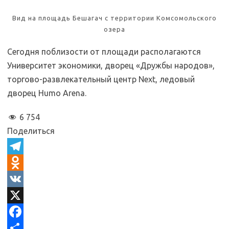
Вид на площадь Бешагач с территории Комсомольского
озера
Сегодня поблизости от площади располагаются
Университет экономики, дворец «Дружбы народов»,
торгово-развлекательный центр Next, ледовый
дворец Humo Arena.
6 754
Поделиться
T
e
O
l
d
V
e
n
K
X
g
o
F