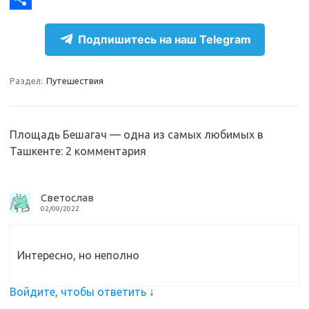
r
k
a
О
Подпишитесь на наш Telegram
a
l
c
т
m
a
e
п
Раздел:
Путешествия
s
b
р
s
o
а
n
o
в
Площадь Бешагач — одна из самых любимых в
Ташкенте
: 2 комментария
i
k
и
k
т
i
ь
Светослав
02/09/2022
Интересно, но неполно
Войдите, чтобы ответить
↓