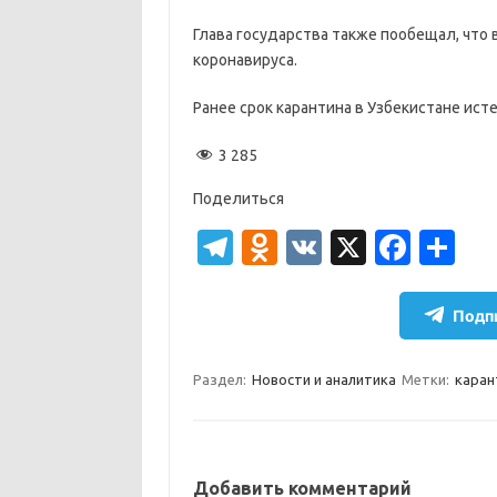
Глава государства также пообещал, что 
коронавируса.
Ранее срок карантина в Узбекистане исте
3 285
Поделиться
T
O
V
X
Fa
О
el
d
K
c
т
e
n
e
п
Подпи
gr
o
b
р
a
kl
o
а
Раздел:
Новости и аналитика
Метки:
каран
m
as
o
в
sn
k
и
ik
т
Добавить комментарий