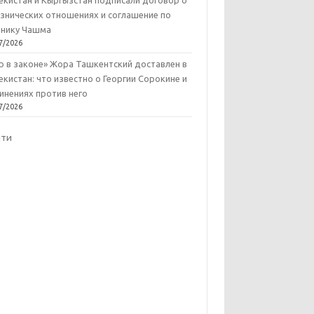
екистан и Кыргызстан подписали договор о
знических отношениях и соглашение по
нику Чашма
7/2026
р в законе» Жора Ташкентский доставлен в
екистан: что известно о Георгии Сорокине и
инениях против него
7/2026
йти