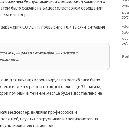
Узб
редложением Республиканской специальной комиссии о
сою
 этом было сказано на видеоселекторном совещании
род
ева в четверг.
30/0
«Во
в заражения COVID-19 превысило 18,7 тысячи, ситуация
Узб
обв
28/0
стоянии, — заявил Мирзиёев. — Вместе с
Во
евмонии».
 дни для лечения коронавируса по республике было
оек и ведется работа по подготовке еще 31 тысячи,
рой помощи, в течение месяца будет доставлено на
ысяч медсестер, включая профессоров и
лледжей, научных сотрудников и специалистов на
онсультированию пациентов.