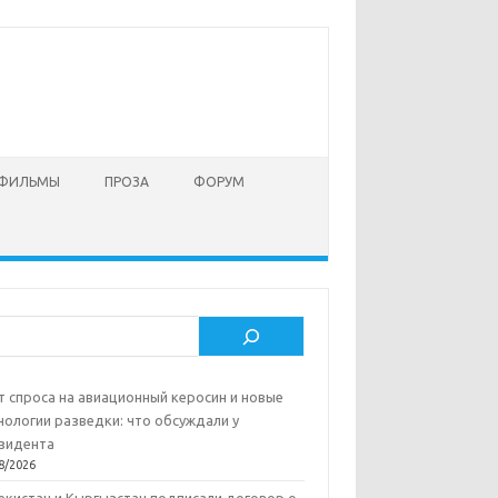
 ФИЛЬМЫ
ПРОЗА
ФОРУМ
ск
т спроса на авиационный керосин и новые
нологии разведки: что обсуждали у
зидента
8/2026