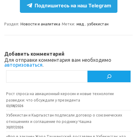
e
n
e
п
Подпишитесь на наш Telegram
gr
o
b
р
a
kl
o
а
Раздел:
Новости и аналитика
Метки:
мвд
,
узбекистан
m
as
o
в
sn
k
и
ik
т
Добавить комментарий
Для отправки комментария вам необходимо
i
ь
авторизоваться
.
Поиск
Рост спроса на авиационный керосин и новые технологии
разведки: что обсуждали у президента
03/08/2026
Узбекистан и Кыргызстан подписали договор о союзнических
отношениях и соглашение по роднику Чашма
30/07/2026
«Вор в законе» Жора Ташкентский доставлен в Узбекистан: что