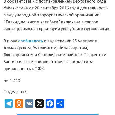
В соответствии с постановлением Верховного суда
Узбекистана от 26 сентября 2016 года деятельность
международной террористической организации
“Тавхид ва жиход катибаси” включена в список
запрещенных на территории республики организаций.
В июне
сообщалось
о задержании 25 человек в
Алмазарском, Учтепинком, Чиланзарском,
Яккасарайском и Сергелийском районах Ташкента и
Зангиатинском районе столичной области за
причастность к ТЖК.
1 490
Поделиться
T
O
V
X
Fa
О
el
d
K
c
т