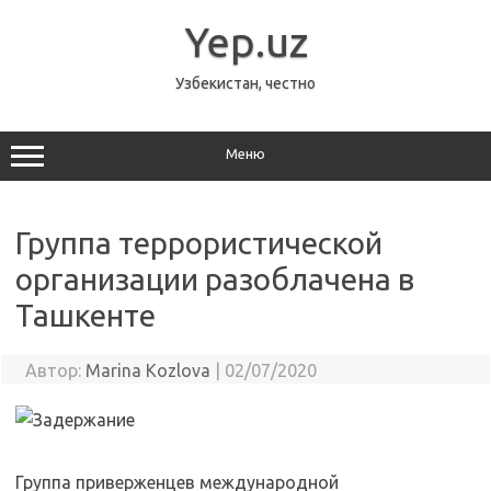
Перейти
к
Yep.uz
содержимому
Узбекистан, честно
Меню
Группа террористической
организации разоблачена в
Ташкенте
Автор:
Marina Kozlova
|
02/07/2020
Группа приверженцев международной