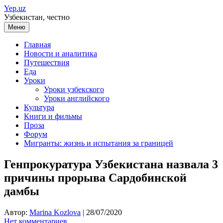
Перейти
Yep.uz
к
Узбекистан, честно
содержимому
Меню
Главная
Новости и аналитика
Путешествия
Еда
Уроки
Уроки узбекского
Уроки английского
Культура
Книги и фильмы
Проза
Форум
Мигранты: жизнь и испытания за границей
Генпрокуратура Узбекистана назвала 3
причины прорыва Сардобинской
дамбы
Автор:
Marina Kozlova
|
28/07/2020
Нет комментариев