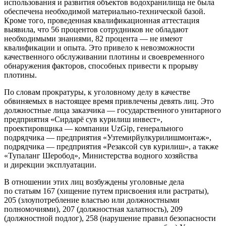
использования и развития объектов водохранилища не была
обеспечена необходимой материально-технической базой.
Кроме того, проведенная квалификационная аттестация
выявила, что 56 процентов сотрудников не обладают
необходимыми знаниями, 82 процента — не имеют
квалификации и опыта. Это привело к невозможности
качественного обслуживании плотины и своевременного
обнаружения факторов, способных привести к прорыву
плотины.
По словам прократуры, к уголовному делу в качестве
обвиняемых в настоящее время привлечены девять лиц. Это
должностные лица заказчика — государственного унитарного
предприятия «Сирдарё сув курилиш инвест»,
проектировщика — компании UzGip, генерального
подрядчика — предприятия «Узтемирйулкурилишмонтаж»,
подрядчика — предприятия «Резаксой сув курилиш», а также
«Тупаланг Шеробод», Министерства водного хозяйства
и дирекции эксплуатации.
В отношении этих лиц возбуждены уголовные дела
по статьям 167 (хищение путем присвоения или растраты),
205 (злоупотребление властью или должностными
полномочиями), 207 (должностная халатность), 209
(должностной подлог), 258 (нарушение правил безопасности