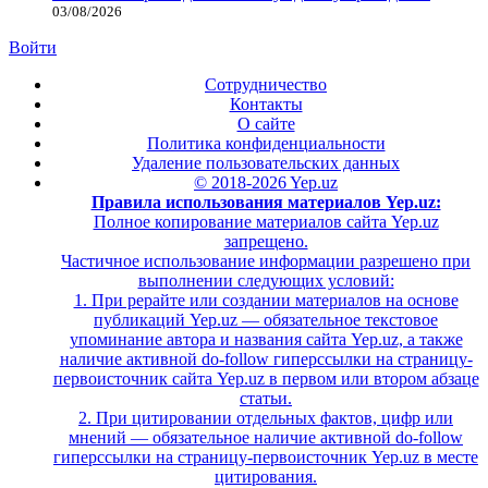
03/08/2026
Войти
Сотрудничество
Контакты
О сайте
Политика конфиденциальности
Удаление пользовательских данных
© 2018-2026 Yep.uz
Правила использования материалов Yep.uz:
Полное копирование материалов сайта Yep.uz
запрещено.
Частичное использование информации разрешено при
выполнении следующих условий:
1. При рерайте или создании материалов на основе
публикаций Yep.uz — обязательное текстовое
упоминание автора и названия сайта Yep.uz, а также
наличие активной do-follow гиперссылки на страницу-
первоисточник сайта Yep.uz в первом или втором абзаце
статьи.
2. При цитировании отдельных фактов, цифр или
мнений — обязательное наличие активной do-follow
гиперссылки на страницу-первоисточник Yep.uz в месте
цитирования.