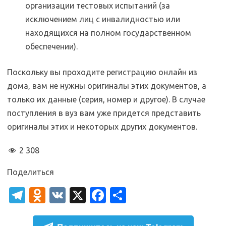
организации тестовых испытаний (за
исключением лиц с инвалидностью или
находящихся на полном государственном
обеспечении).
Поскольку вы проходите регистрацию онлайн из
дома, вам не нужны оригиналы этих документов, а
только их данные (серия, номер и другое). В случае
поступления в вуз вам уже придется представить
оригиналы этих и некоторых других документов.
2 308
Поделиться
T
O
V
X
Fa
О
el
d
K
c
т