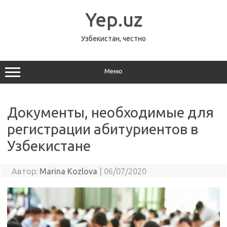
Перейти
к
Yep.uz
содержимому
Узбекистан, честно
Меню
Документы, необходимые для
регистрации абитуриентов в
Узбекистане
Автор:
Marina Kozlova
|
06/07/2020