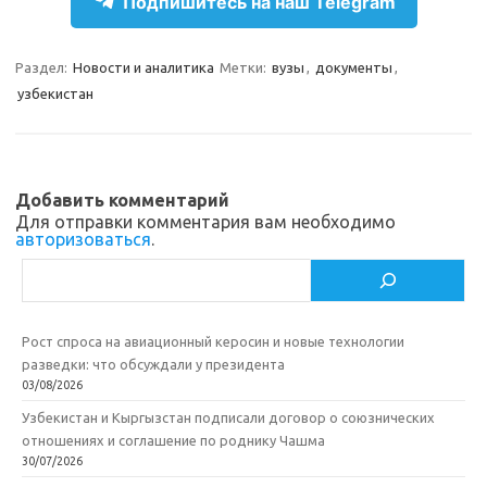
e
n
e
п
Подпишитесь на наш Telegram
gr
o
b
р
a
kl
o
а
Раздел:
Новости и аналитика
Метки:
вузы
,
документы
,
узбекистан
m
as
o
в
sn
k
и
ik
т
Добавить комментарий
i
ь
Для отправки комментария вам необходимо
авторизоваться
.
Поиск
Рост спроса на авиационный керосин и новые технологии
разведки: что обсуждали у президента
03/08/2026
Узбекистан и Кыргызстан подписали договор о союзнических
отношениях и соглашение по роднику Чашма
30/07/2026