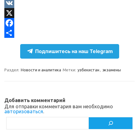
e
O
l
d
V
e
n
K
X
g
o
F
r
k
a
О
Подпишитесь на наш Telegram
a
l
c
т
m
a
e
п
Раздел:
Новости и аналитика
Метки:
узбекистан
,
экзамены
s
b
р
s
o
а
n
o
в
Добавить комментарий
i
k
и
Для отправки комментария вам необходимо
авторизоваться
.
k
т
Поиск
i
ь