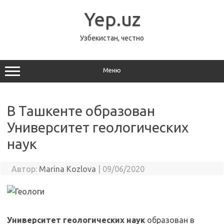
Перейти
к
Yep.uz
содержимому
Узбекистан, честно
Меню
В Ташкенте образован
Университет геологических
наук
Автор:
Marina Kozlova
|
09/06/2020
Университет геологических наук
образован в