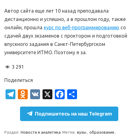
Автор сайта еще лет 10 назад преподавала
дистанционно и успешно, а в прошлом году, также
онлайн, прошла
курс по веб-программированию
со
сдачей двух экзаменов с проктором и подготовкой
впускного задания в Санкт-Петербургском
университете ИТМО. Поэтому я за.
3 291
Поделиться
T
O
V
X
Fa
О
el
d
K
c
т
e
n
e
п
Подпишитесь на наш Telegram
gr
o
b
р
a
kl
o
а
Раздел:
Новости и аналитика
Метки:
вузы
,
образование
,