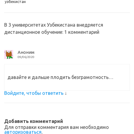
узбекистан
m
as
o
в
sn
k
и
ik
т
В 3 университетах Узбекистана внедряется
i
ь
дистанционное обучение
: 1 комментарий
Аноним
09/06/2020
давайте и дальше плодить безграмотность…
Войдите, чтобы ответить
↓
Добавить комментарий
Для отправки комментария вам необходимо
авторизоваться
.