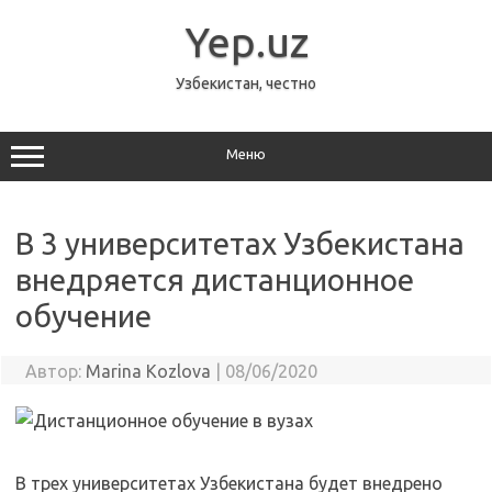
Перейти
к
Yep.uz
содержимому
Узбекистан, честно
Меню
В 3 университетах Узбекистана
внедряется дистанционное
обучение
Автор:
Marina Kozlova
|
08/06/2020
В трех университетах Узбекистана будет внедрено