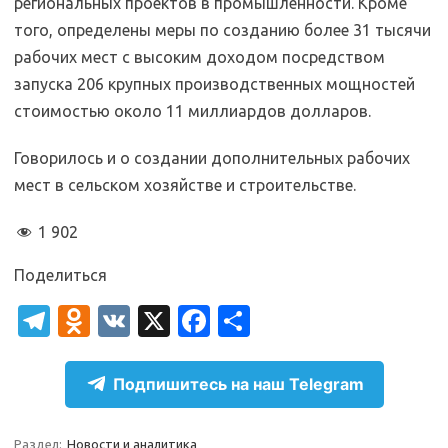
региональных проектов в промышленности. Кроме
того, определены меры по созданию более 31 тысячи
рабочих мест с высоким доходом посредством
запуска 206 крупных производственных мощностей
стоимостью около 11 миллиардов долларов.
Говорилось и о создании дополнительных рабочих
мест в сельском хозяйстве и строительстве.
1 902
Поделиться
T
O
V
X
Fa
О
el
d
K
c
т
e
n
e
п
Подпишитесь на наш Telegram
gr
o
b
р
Раздел:
Новости и аналитика