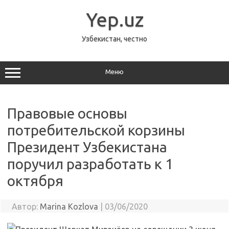
Перейти
к
Yep.uz
содержимому
Узбекистан, честно
Меню
Правовые основы
потребительской корзины
Президент Узбекистана
поручил разработать к 1
октября
Автор:
Marina Kozlova
|
03/06/2020