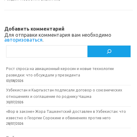
a
kl
o
а
m
as
o
в
sn
k
и
ik
т
Добавить комментарий
Для отправки комментария вам необходимо
i
ь
авторизоваться
.
Поиск
Рост спроса на авиационный керосин и новые технологии
разведки: что обсуждали у президента
03/08/2026
Узбекистан и Кыргызстан подписали договор о союзнических
отношениях и соглашение по роднику Чашма
30/07/2026
«Вор в законе» Жора Ташкентский доставлен в Узбекистан: что
известно о Георгии Сорокине и обвинениях против него
28/07/2026