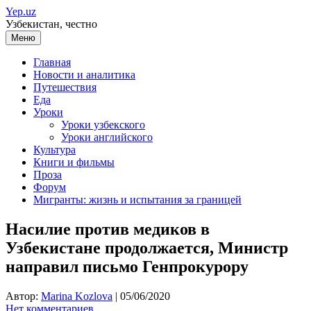
Перейти
Yep.uz
к
Узбекистан, честно
содержимому
Меню
Главная
Новости и аналитика
Путешествия
Еда
Уроки
Уроки узбекского
Уроки английского
Культура
Книги и фильмы
Проза
Форум
Мигранты: жизнь и испытания за границей
Насилие против медиков в
Узбекистане продолжается, Министр
направил письмо Генпрокурору
Автор:
Marina Kozlova
|
05/06/2020
Нет комментариев