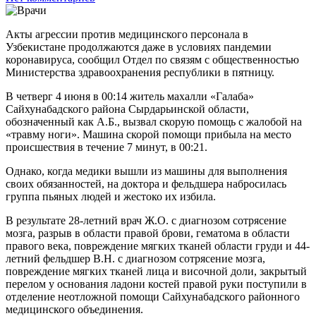
Акты агрессии против медицинского персонала в
Узбекистане продолжаются даже в условиях пандемии
коронавируса, сообщил Отдел по связям с общественностью
Министерства здравоохранения республики в пятницу.
В четверг 4 июня в 00:14 житель махалли «Галаба»
Сайхунабадского района Сырдарьинской области,
обозначенный как А.Б., вызвал скорую помощь с жалобой на
«травму ноги». Машина скорой помощи прибыла на место
происшествия в течение 7 минут, в 00:21.
Однако, когда медики вышли из машины для выполнения
своих обязанностей, на доктора и фельдшера набросилась
группа пьяных людей и жестоко их избила.
В результате 28-летний врач Ж.О. с диагнозом сотрясение
мозга, разрыв в области правой брови, гематома в области
правого века, повреждение мягких тканей области груди и 44-
летний фельдшер В.Н. с диагнозом сотрясение мозга,
повреждение мягких тканей лица и височной доли, закрытый
перелом у основания ладони костей правой руки поступили в
отделение неотложной помощи Сайхунабадского районного
медицинского объединения.