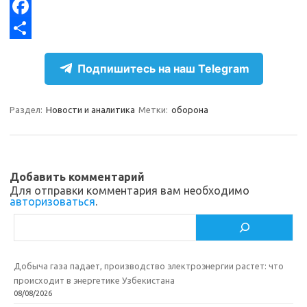
e
n
K
X
g
o
F
r
k
a
О
Подпишитесь на наш Telegram
a
l
c
т
m
a
e
п
Раздел:
Новости и аналитика
Метки:
оборона
s
b
р
s
o
а
n
o
в
Добавить комментарий
i
k
и
Для отправки комментария вам необходимо
авторизоваться
.
k
т
Поиск
i
ь
Добыча газа падает, производство электроэнергии растет: что
происходит в энергетике Узбекистана
08/08/2026