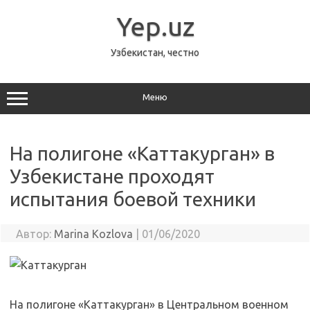
Перейти
к
Yep.uz
содержимому
Узбекистан, честно
Меню
На полигоне «Каттакурган» в
Узбекистане проходят
испытания боевой техники
Автор:
Marina Kozlova
|
01/06/2020
На полигоне «Каттакурган» в Центральном военном