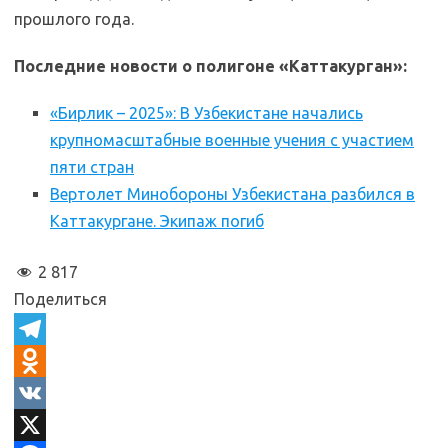
прошлого года.
Последние новости о полигоне «Каттакурган»:
«Бирлик – 2025»: В Узбекистане начались
крупномасштабные военные учения с участием
пяти стран
Вертолет Минобороны Узбекистана разбился в
Каттакургане. Экипаж погиб
2 817
Поделиться
T
e
O
l
d
V