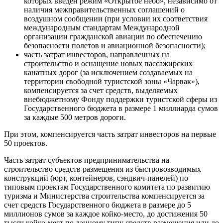
которых введен режим «Открытое небо», независимо от
наличия межправительственных соглашений о
воздушном сообщении (при условии их соответствия
международным стандартам Международной
организации гражданской авиации по обеспечению
безопасности полетов и авиационной безопасности);
часть затрат инвесторов, направленных на
строительство и оснащение новых пассажирских
канатных дорог (за исключением создаваемых на
территории свободной туристской зоны «Чарвак»),
компенсируется за счет средств, выделяемых
внебюджетному Фонду поддержки туристской сферы из
Государственного бюджета в размере 1 миллиарда сумов
за каждые 500 метров дороги.
При этом, компенсируется часть затрат инвесторов на первые
50 проектов.
Часть затрат субъектов предпринимательства на
строительство средств размещения из быстровозводимых
конструкций (юрт, контейнеров, сэндвич-панелей) по
типовым проектам Государственного комитета по развитию
туризма и Министерства строительства компенсируется за
счет средств Государственного бюджета в размере до 5
миллионов сумов за каждое койко-место, до достижения 50
тысяч койко-мест по данному типу средств размещения или до