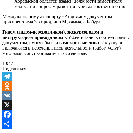
Хорезмской областей взамен должности заместителя
хокима по вопросам развития туризма соответственно.
Международному аэропорту «Андижан» документом
присвоено имя Захириддина Мухаммада Бабура.
Гидом (гидом-переводчиком), экскурсоводом и
инструктором-проводником
в Узбекистане, в соответствии с
документом, смогут быть и
самозанятые лица
. Их услуги
включаются в перечень видов деятельности (работ, услуг),
которыми могут заниматься самозанятые.
1 947
Поделиться
Telegram
Odnoklassniki
VK
X
Facebook