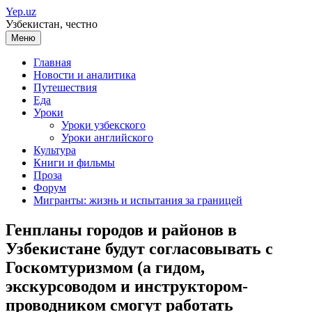
Перейти
Yep.uz
к
Узбекистан, честно
содержимому
Меню
Главная
Новости и аналитика
Путешествия
Еда
Уроки
Уроки узбекского
Уроки английского
Культура
Книги и фильмы
Проза
Форум
Мигранты: жизнь и испытания за границей
Генпланы городов и районов в
Узбекистане будут согласовывать с
Госкомтуризмом (а гидом,
экскурсоводом и инструктором-
проводником смогут работать