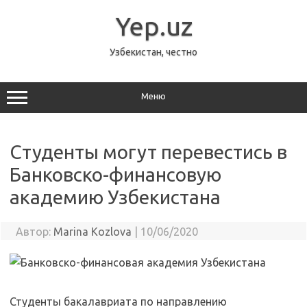
Перейти
к
Yep.uz
содержимому
Узбекистан, честно
Меню
Cтуденты могут перевестись в
Банковско-финансовую
академию Узбекистана
Автор:
Marina Kozlova
|
10/06/2020
Студенты бакалавриата по направлению