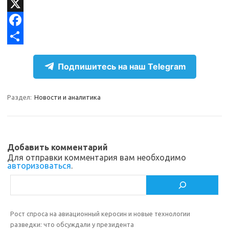
l
d
V
e
n
K
X
g
o
F
r
k
a
О
Подпишитесь на наш Telegram
a
l
c
т
m
a
e
п
Раздел:
Новости и аналитика
s
b
р
s
o
а
n
o
в
Добавить комментарий
i
k
и
Для отправки комментария вам необходимо
авторизоваться
.
k
т
Поиск
i
ь
Рост спроса на авиационный керосин и новые технологии
разведки: что обсуждали у президента