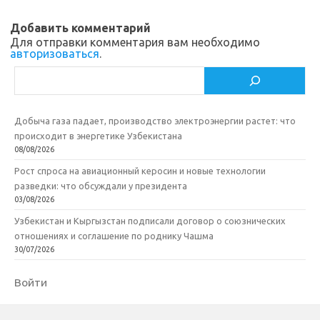
i
k
и
Добавить комментарий
k
т
Для отправки комментария вам необходимо
авторизоваться
.
i
ь
Поиск
Добыча газа падает, производство электроэнергии растет: что
происходит в энергетике Узбекистана
08/08/2026
Рост спроса на авиационный керосин и новые технологии
разведки: что обсуждали у президента
03/08/2026
Узбекистан и Кыргызстан подписали договор о союзнических
отношениях и соглашение по роднику Чашма
30/07/2026
Войти