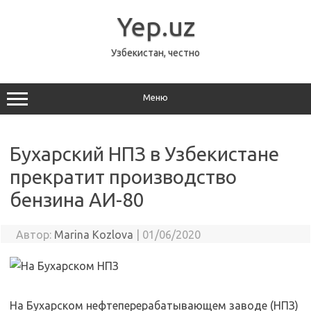
Перейти
к
Yep.uz
содержимому
Узбекистан, честно
Меню
Бухарский НПЗ в Узбекистане
прекратит производство
бензина АИ-80
Автор:
Marina Kozlova
|
01/06/2020
На Бухарском нефтеперерабатывающем заводе (НПЗ)