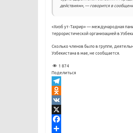
действиям», — говорится в сообщени
«Хизб ут-Тахрир» — международная пани
террористической организацией в Узбеки
Сколько членов было в группе, деятель
Узбекистана в мае, не сообщается.
1 874
Поделиться
T
e
O
l
d
V
e
n
K
X
g
o
F