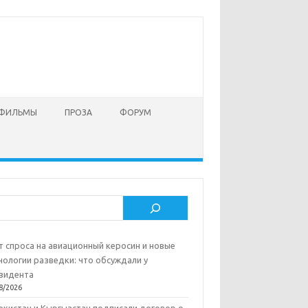
 ФИЛЬМЫ
ПРОЗА
ФОРУМ
ск
т спроса на авиационный керосин и новые
нологии разведки: что обсуждали у
зидента
8/2026