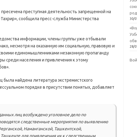
Узб
сою
е пресечена преступная деятельность запрещенной на
род
-Тахрир», сообщила пресс-служба Министерства
30/0
«Во
Узб
едомства информации, члены группы уже отбывали
обв
днако, несмотря на оказанную им социальную, правовую и
28/0
своими единомышленниками незаконную пропаганду
ры среди населения и привлечения к этому
Во
бов».
ц была найдена литература экстремистского
цессуальном порядке в присутствии понятых, добавляет
данных лиц возбуждено уголовное дело по
проводятся следственные мероприятия по выявлению
ерганской, Наманганской, Ташкентской,
е Ташкенте для привлечения их к следственным