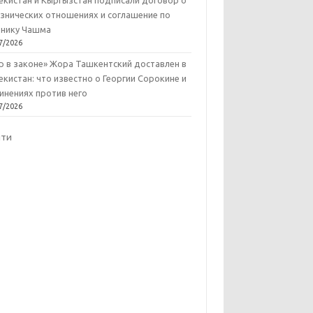
екистан и Кыргызстан подписали договор о
знических отношениях и соглашение по
нику Чашма
7/2026
р в законе» Жора Ташкентский доставлен в
екистан: что известно о Георгии Сорокине и
инениях против него
7/2026
йти