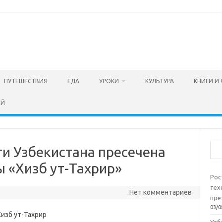
ПУТЕШЕСТВИЯ
ЕДА
УРОКИ
КУЛЬТУРА
КНИГИ И
ЕЙ
Пои
ти Узбекистана пресечена
ы «Хизб ут-Тахрир»
Рос
тех
Нет комментариев
пре
03/0