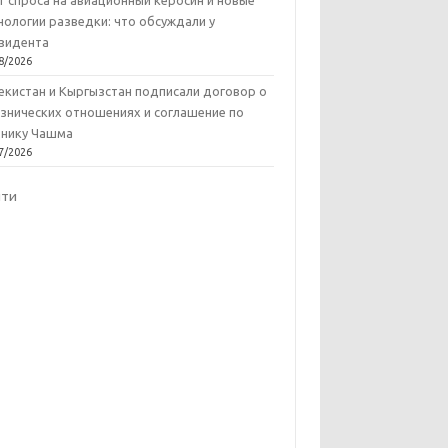
т спроса на авиационный керосин и новые
нологии разведки: что обсуждали у
зидента
8/2026
екистан и Кыргызстан подписали договор о
знических отношениях и соглашение по
нику Чашма
7/2026
йти