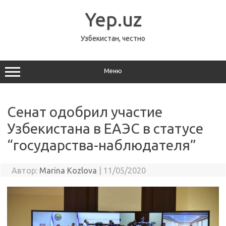
Перейти
к
Yep.uz
содержимому
Узбекистан, честно
Меню
Сенат одобрил участие
Узбекистана в ЕАЭС в статусе
“государства-наблюдателя”
Автор:
Marina Kozlova
|
11/05/2020