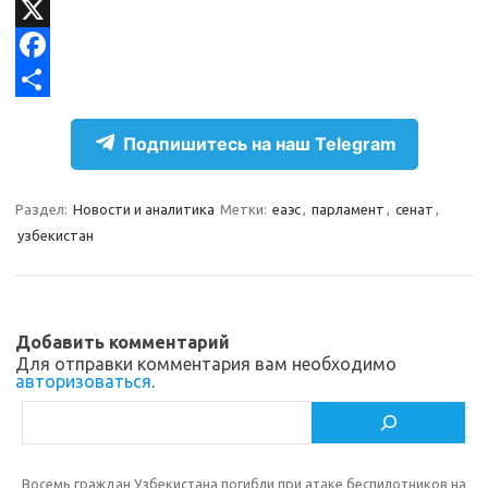
l
d
V
e
n
K
X
g
o
F
r
k
a
О
Подпишитесь на наш Telegram
a
l
c
т
m
a
e
п
Раздел:
Новости и аналитика
Метки:
еаэс
,
парламент
,
сенат
,
s
b
р
узбекистан
s
o
а
n
o
в
i
k
и
Добавить комментарий
k
т
Для отправки комментария вам необходимо
авторизоваться
.
i
ь
Поиск
Восемь граждан Узбекистана погибли при атаке беспилотников на