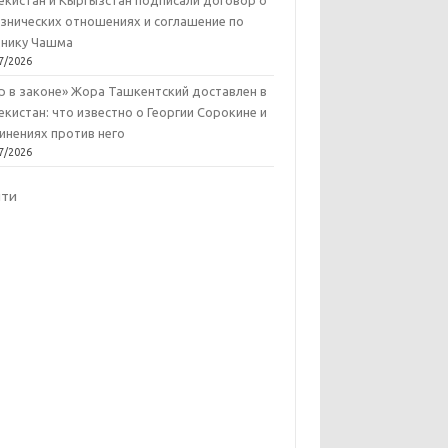
екистан и Кыргызстан подписали договор о
знических отношениях и соглашение по
нику Чашма
7/2026
р в законе» Жора Ташкентский доставлен в
екистан: что известно о Георгии Сорокине и
инениях против него
7/2026
йти