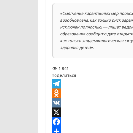
«Смягчение карантинных мер происхо
возобновлена, как только риск зар
исключен полностью, — пишет ведом
образования сообщит о дате открыт
как только эпидемиологическая ситу
здоровья детей».
1 841
Поделиться
T
e
O
l
d
V
e
n
K
X
g
o
F