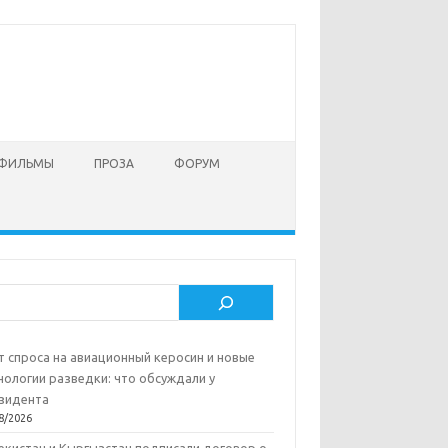
 ФИЛЬМЫ
ПРОЗА
ФОРУМ
ск
т спроса на авиационный керосин и новые
нологии разведки: что обсуждали у
зидента
8/2026