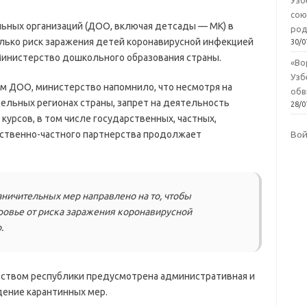
Узб
сою
ных организаций (ДОО, включая детсады — МК) в
род
олько риск заражения детей коронавирусной инфекцией
30/0
инистерство дошкольного образования страны.
«Во
Узб
м ДОО, министерство напомнило, что несмотря на
обв
дельных регионах страны, запрет на деятельность
28/0
курсов, в том числе государственных, частных,
ственно-частного партнерства продолжает
Во
ничительных мер направлено на то, чтобы
оровье от риска заражения коронавирусной
.
ьством республики предусмотрена административная и
дение карантинных мер.