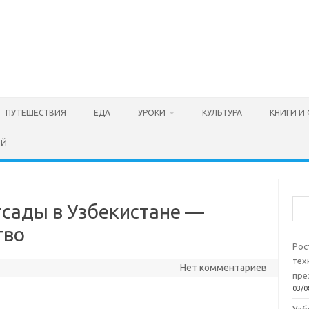
ПУТЕШЕСТВИЯ
ЕДА
УРОКИ
КУЛЬТУРА
КНИГИ И
ЕЙ
Пои
тсады в Узбекистане —
тво
Рос
тех
Нет комментариев
пре
03/0