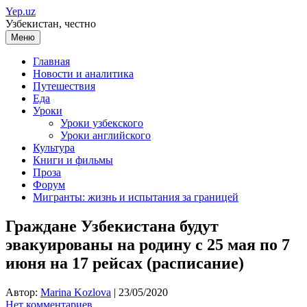
Перейти
Yep.uz
к
Узбекистан, честно
содержимому
Меню
Главная
Новости и аналитика
Путешествия
Еда
Уроки
Уроки узбекского
Уроки английского
Культура
Книги и фильмы
Проза
Форум
Мигранты: жизнь и испытания за границей
Граждане Узбекистана будут
эвакуированы на родину с 25 мая по 7
июня на 17 рейсах (расписание)
Автор:
Marina Kozlova
|
23/05/2020
Нет комментариев