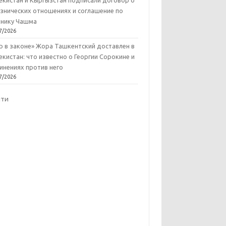
екистан и Кыргызстан подписали договор о
знических отношениях и соглашение по
нику Чашма
7/2026
р в законе» Жора Ташкентский доставлен в
екистан: что известно о Георгии Сорокине и
инениях против него
7/2026
йти