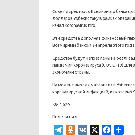
Совет директоров Всемирного банка о
долларов Узбекистану в рамках операци
канал Koronavirus Info.
Эти средства дополнят финансовый пак
Всемирным банком 24 апреля этого года
Средства будут направлены на реализа
пандемии коронавируса (COVID-19) для з
экономики страны.
На момент выхода материала в Узбекист
коронавирусной инфекцией, из которых 9
2 029
Поделиться
T
O
V
X
Fa
О