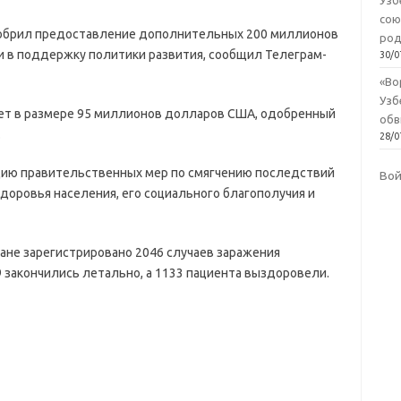
Узб
сою
добрил предоставление дополнительных 200 миллионов
род
и в поддержку политики развития, сообщил Телеграм-
30/0
«Во
Узб
ет в размере 95 миллионов долларов США, одобренный
обв
.
28/0
цию правительственных мер по смягчению последствий
Во
доровья населения, его социального благополучия и
ане зарегистрировано 2046 случаев заражения
 закончились летально, а 1133 пациента выздоровели.