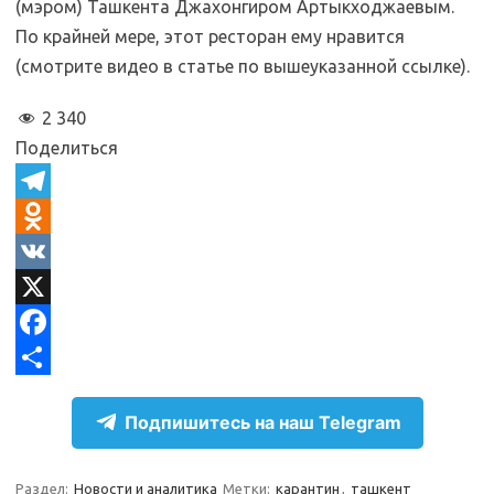
(мэром) Ташкента Джахонгиром Артыкходжаевым.
По крайней мере, этот ресторан ему нравится
(смотрите видео в статье по вышеуказанной ссылке).
2 340
Поделиться
T
e
O
l
d
V
e
n
K
X
g
o
F
r
k
a
О
Подпишитесь на наш Telegram
a
l
c
т
m
a
e
п
Раздел:
Новости и аналитика
Метки:
карантин
,
ташкент