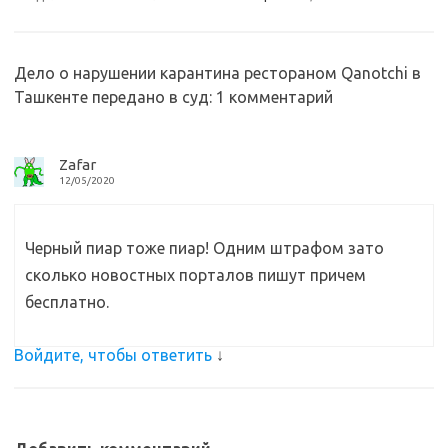
s
b
р
s
o
а
n
o
в
Дело о нарушении карантина рестораном Qanotchi в
Ташкенте передано в суд
: 1 комментарий
i
k
и
k
т
i
ь
Zafar
12/05/2020
Черный пиар тоже пиар! Одним штрафом зато
сколько новостных порталов пишут причем
бесплатно.
Войдите, чтобы ответить
↓