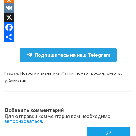
e
O
l
d
V
e
n
K
X
g
o
F
r
k
a
О
Подпишитесь на наш Telegram
a
l
c
т
m
a
e
п
Раздел:
Новости и аналитика
Метки:
пожар
,
россия
,
смерть
,
s
b
р
узбекистан
s
o
а
n
o
в
i
k
и
Добавить комментарий
k
т
Для отправки комментария вам необходимо
авторизоваться
.
i
ь
Поиск