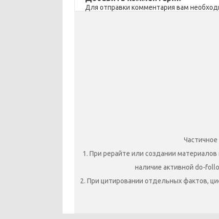
ik
т
Для отправки комментария вам необхо
i
ь
Частичное
1. При рерайте или создании материалов 
наличие активной do-foll
2. При цитировании отдельных фактов, ци