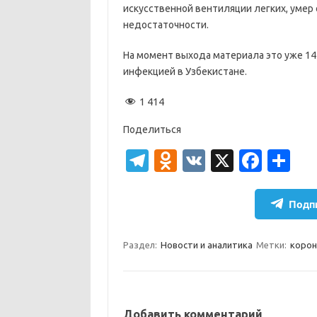
искусственной вентиляции легких, умер
недостаточности.
На момент выхода материала это уже 14
инфекцией в Узбекистане.
1 414
Поделиться
T
O
V
X
Fa
О
el
d
K
c
т
e
n
e
п
Подпи
gr
o
b
р
a
kl
o
а
Раздел:
Новости и аналитика
Метки:
корон
m
as
o
в
sn
k
и
Добавить комментарий