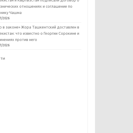
екистан и Кыргызстан подписали договор о
знических отношениях и соглашение по
нику Чашма
7/2026
р в законе» Жора Ташкентский доставлен в
екистан: что известно о Георгии Сорокине и
инениях против него
7/2026
йти