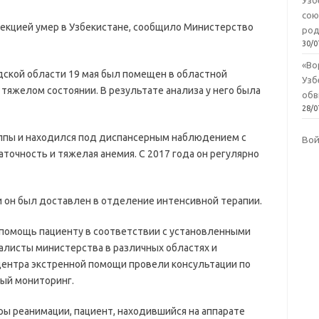
Узб
сою
екцией умер в Узбекистане, сообщило Министерство
род
30/0
«Во
дской области 19 мая был помещен в областной
Узб
яжелом состоянии. В результате анализа у него была
обв
28/0
уппы и находился под диспансерным наблюдением с
Во
точность и тяжелая анемия. С 2017 года он регулярно
и он был доставлен в отделение интенсивной терапии.
помощь пациенту в соответствии с установленными
иалисты министерства в различных областях и
центра экстренной помощи провели консультации по
ый мониторинг.
ры реанимации, пациент, находившийся на аппарате