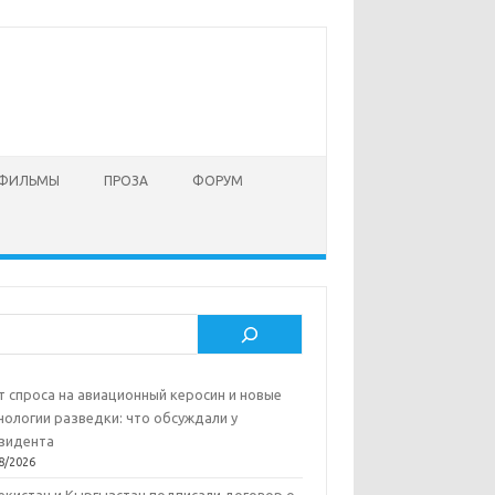
 ФИЛЬМЫ
ПРОЗА
ФОРУМ
ск
т спроса на авиационный керосин и новые
нологии разведки: что обсуждали у
зидента
8/2026