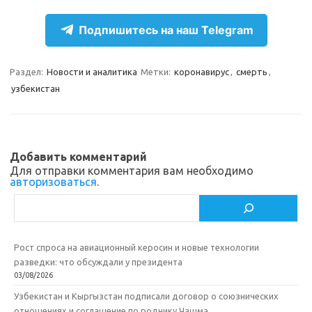
el
d
K
c
т
e
n
e
п
Подпишитесь на наш Telegram
gr
o
b
р
a
kl
o
а
Раздел:
Новости и аналитика
Метки:
коронавирус
,
смерть
,
узбекистан
m
as
o
в
sn
k
и
ik
т
Добавить комментарий
i
ь
Для отправки комментария вам необходимо
авторизоваться
.
Поиск
Рост спроса на авиационный керосин и новые технологии
разведки: что обсуждали у президента
03/08/2026
Узбекистан и Кыргызстан подписали договор о союзнических
отношениях и соглашение по роднику Чашма