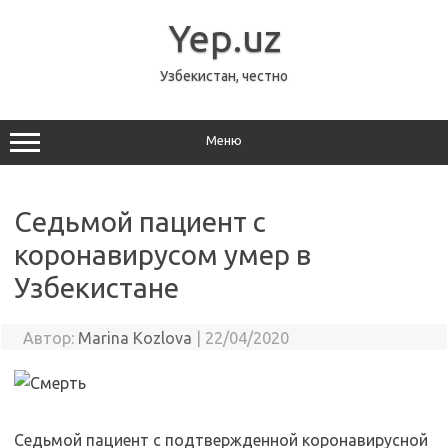
Перейти
к
Yep.uz
содержимому
Узбекистан, честно
Меню
Седьмой пациент с
коронавирусом умер в
Узбекистане
Автор:
Marina Kozlova
|
22/04/2020
Седьмой пациент с подтвержденной коронавирусной