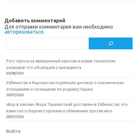
sn
k
и
ik
т
Добавить комментарий
i
ь
Для отправки комментария вам необходимо
авторизоваться
.
Поиск
Рост спроса на авиационный керосин и новые технологии
разведки: что обсуждали у президента
03/08/2026
Узбекистан и Кыргызстан подписали договор о союзнических
отношениях и соглашение по роднику Чашма
30/07/2026
«Вор в законе» Жора Ташкентский доставлен в Узбекистан: что
известно о Георгии Сорокине и обвинениях против него
28/07/2026
Войти