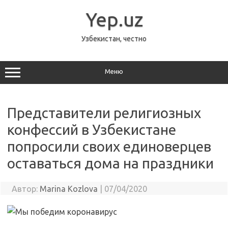
Перейти
к
Yep.uz
содержимому
Узбекистан, честно
Меню
Представители религиозных
конфессий в Узбекистане
попросили своих единоверцев
оставаться дома на праздники
Автор:
Marina Kozlova
|
07/04/2020