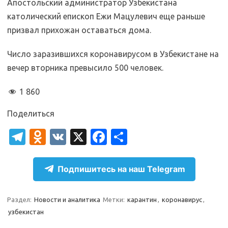
Апостольский администратор Узбекистана
католический епископ Ежи Мацулевич еще раньше
призвал прихожан оставаться дома.
Число заразившихся коронавирусом в Узбекистане на
вечер вторника превысило 500 человек.
1 860
Поделиться
T
O
V
X
Fa
О
el
d
K
c
т
e
n
e
п
Подпишитесь на наш Telegram
gr
o
b
р
a
kl
o
а
Раздел:
Новости и аналитика
Метки:
карантин
,
коронавирус
,
узбекистан
m
as
o
в