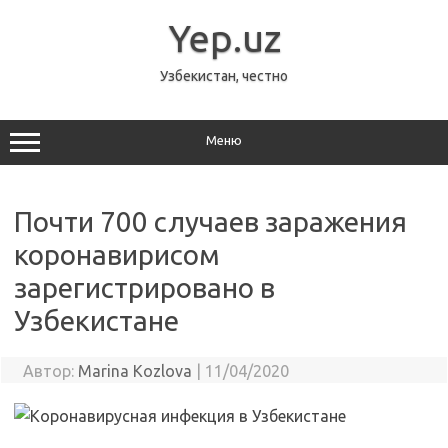
Перейти
к
Yep.uz
содержимому
Узбекистан, честно
Меню
Почти 700 случаев заражения
коронавирисом
зарегистрировано в
Узбекистане
Автор:
Marina Kozlova
|
11/04/2020