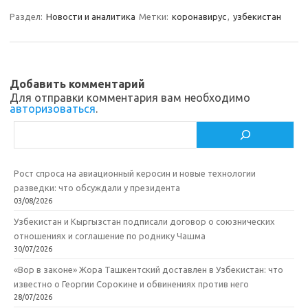
m
a
e
п
Раздел:
Новости и аналитика
Метки:
коронавирус
,
узбекистан
s
b
р
s
o
а
n
o
в
Добавить комментарий
i
k
и
Для отправки комментария вам необходимо
авторизоваться
.
k
т
Поиск
i
ь
Рост спроса на авиационный керосин и новые технологии
разведки: что обсуждали у президента
03/08/2026
Узбекистан и Кыргызстан подписали договор о союзнических
отношениях и соглашение по роднику Чашма
30/07/2026
«Вор в законе» Жора Ташкентский доставлен в Узбекистан: что
известно о Георгии Сорокине и обвинениях против него
28/07/2026