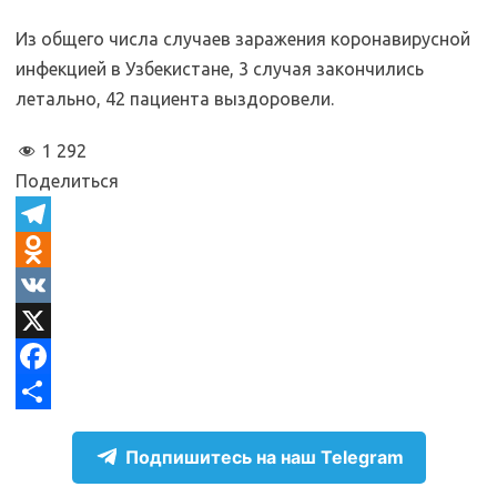
Из общего числа случаев заражения коронавирусной
инфекцией в Узбекистане, 3 случая закончились
летально, 42 пациента выздоровели.
1 292
Поделиться
T
e
O
l
d
V
e
n
K
X
g
o
F
r
k
a
О
Подпишитесь на наш Telegram
a
l
c
т