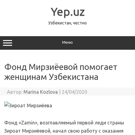
Перейти
к
Yep.uz
содержимому
Узбекистан, честно
Меню
Фонд Мирзиёевой помогает
женщинам Узбекистана
Автор:
Marina Kozlova
|
24/04/2020
Фонд «Zamin», возглавляемый первой леди страны
Зироат Мирзиёевой, начал свою работу с оказания