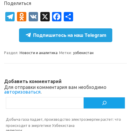
Поделиться
T
O
V
X
Fa
О
el
d
K
c
т
e
n
e
п
Подпишитесь на наш Telegram
gr
o
b
р
a
kl
o
а
Раздел:
Новости и аналитика
Метки:
узбекистан
m
as
o
в
sn
k
и
ik
т
Добавить комментарий
Для отправки комментария вам необходимо
i
ь
авторизоваться
.
Поиск
Добыча газа падает, производство электроэнергии растет: что
происходит в энергетике Узбекистана