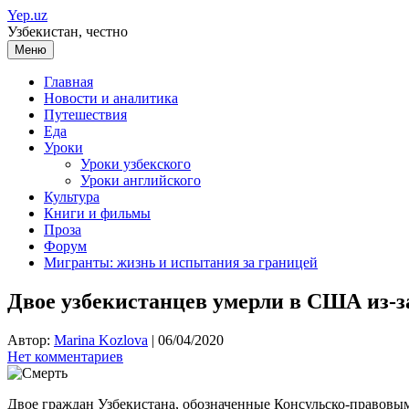
Перейти
Yep.uz
к
Узбекистан, честно
содержимому
Меню
Главная
Новости и аналитика
Путешествия
Еда
Уроки
Уроки узбекского
Уроки английского
Культура
Книги и фильмы
Проза
Форум
Мигранты: жизнь и испытания за границей
Двое узбекистанцев умерли в США из-з
Автор:
Marina Kozlova
|
06/04/2020
Нет комментариев
Двое граждан Узбекистана, обозначенные Консульско-правовым