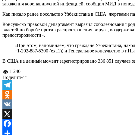
заражения коронавирусной инфекцией, сообщил МИД в понеде
Как писало ранее посольство Узбекистана в США, жертвами па
Консульско-правовой департамент выразил соболезнования ро
властей по борьбе против распространения вируса, воздержив
предосторожности».
«При этом, напоминаем, что граждане Узбекистана, нахо
+1-202-887-5300 (ext.1)) и Генеральное консульство в г.
В США на данный момент зарегистрировано 336 851 случаев за
1 240
Поделиться
Telegram
Odnoklassniki
VK
X
Facebook