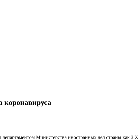
а коронавируса
 департаментом Министерства иностранных дел страны как З.Х. 