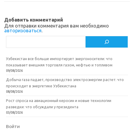
s
o
а
n
o
в
Добавить комментарий
i
k
и
Для отправки комментария вам необходимо
авторизоваться
.
k
т
Поиск
i
ь
Узбекистан все больше импортирует энергоносители: что
показывает внешняя торговля газом, нефтью и топливом
09/08/2026
Добыча газа падает, производство электроэнергии растет: что
происходит в энергетике Узбекистана
08/08/2026
Рост спроса на авиационный керосин и новые технологии
разведки: что обсуждали у президента
03/08/2026
Войти