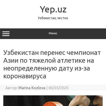
Перейти
к
Yep.uz
содержимому
Узбекистан, честно
Меню
Узбекистан перенес чемпионат
Азии по тяжелой атлетике на
неопределенную дату из-за
коронавируса
Автор:
Marina Kozlova
|
06/03/2020