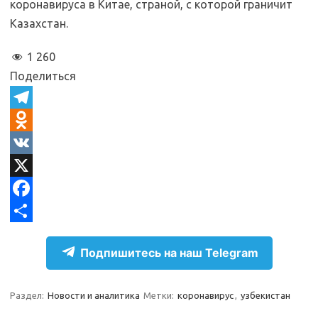
коронавируса в Китае, страной, с которой граничит
Казахстан.
1 260
Поделиться
T
e
O
l
d
V
e
n
K
X
g
o
F
r
k
a
О
Подпишитесь на наш Telegram
a
l
c
т
m
a
e
п
Раздел:
Новости и аналитика
Метки:
коронавирус
,
узбекистан
s
b
р