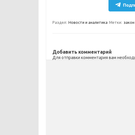
e
n
e
п
Подпи
gr
o
b
р
a
kl
o
а
Раздел:
Новости и аналитика
Метки:
закон
m
as
o
в
sn
k
и
ik
т
Добавить комментарий
Для отправки комментария вам необхо
i
ь