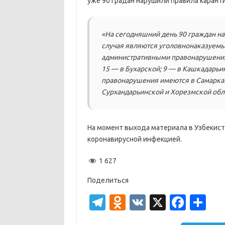
уже 90 градан нарушили правила каранти
«На сегодняшний день 90 граждан на
случая являются уголовнонаказуемым
административными правонарушениям
15 — в Бухарской; 9 — в Кашкадарьи
правонарушения имеются в Самаркан
Сурхандарьинской и Хорезмской обл
На момент выхода материала в Узбекист
коронавирусной инфекцией.
1 627
Поделиться
T
O
V
X
Fa
О
el
d
K
c
т