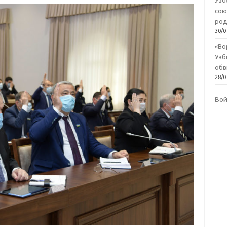
Узб
сою
род
30/0
«Во
Узб
обв
28/0
Во