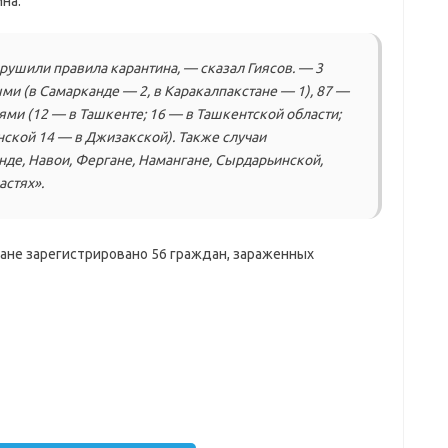
на.
рушили правила карантина, — сказал Гиясов. — 3
и (в Самарканде — 2, в Каракалпакстане — 1), 87 —
и (12 — в Ташкенте; 16 — в Ташкентской области;
нской 14 — в Джизакской). Также случаи
де, Навои, Фергане, Намангане, Сырдарьинской,
астях».
ане зарегистрировано 56 граждан, зараженных