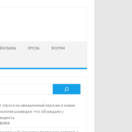
 ФИЛЬМЫ
ПРОЗА
ФОРУМ
ск
т спроса на авиационный керосин и новые
нологии разведки: что обсуждали у
зидента
8/2026