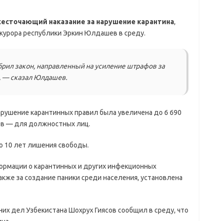
жесточающий наказание за нарушение карантина
,
курора республики Эркин Юлдашев в среду.
брил закон, направленный на усиление штрафов за
, — сказал Юлдашев.
рушение карантинных правил была увеличена до 6 690
мов — для должностных лиц.
о 10 лет лишения свободы.
ормации о карантинных и других инфекционных
также за создание паники среди населения, установлена
их дел Узбекистана Шохрух Гиясов сообщил в среду, что