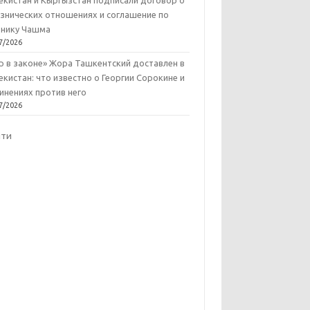
екистан и Кыргызстан подписали договор о
знических отношениях и соглашение по
нику Чашма
7/2026
р в законе» Жора Ташкентский доставлен в
екистан: что известно о Георгии Сорокине и
инениях против него
7/2026
йти