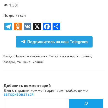
1 501
Поделиться
T
O
V
X
Fa
О
el
d
K
c
т
e
n
e
п
Подпишитесь на наш Telegram
gr
o
b
р
a
kl
o
а
Раздел:
Новости и аналитика
Метки:
коронавирус
,
рынки,
базары
,
ташкент
,
хокимы
m
as
o
в
sn
k
и
ik
т
Добавить комментарий
i
ь
Для отправки комментария вам необходимо
авторизоваться
.
Поиск