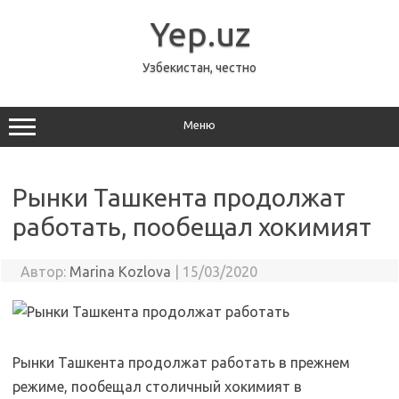
Перейти
к
Yep.uz
содержимому
Узбекистан, честно
Меню
Рынки Ташкента продолжат
работать, пообещал хокимият
Автор:
Marina Kozlova
|
15/03/2020
Рынки Ташкента продолжат работать в прежнем
режиме, пообещал столичный хокимият в