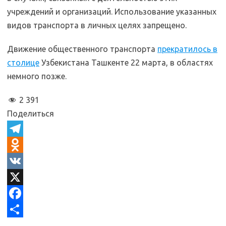
учреждений и организаций. Использование указанных
видов транспорта в личных целях запрещено.
Движение общественного транспорта
прекратилось в
столице
Узбекистана Ташкенте 22 марта, в областях
немного позже.
2 391
Поделиться
T
e
O
l
d
V
e
n
K
X
g
o
F
r
k
a
О