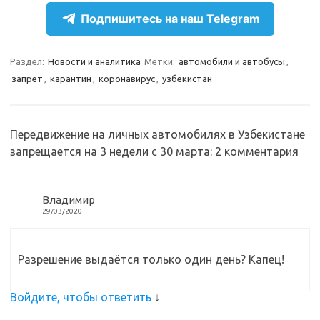
Подпишитесь на наш Telegram
a
l
c
т
m
a
e
п
Раздел:
Новости и аналитика
Метки:
автомобили и автобусы
,
s
b
р
запрет
,
карантин
,
коронавирус
,
узбекистан
s
o
а
n
o
в
Передвижение на личных автомобилях в Узбекистане
i
k
и
запрещается на 3 недели с 30 марта
: 2 комментария
k
т
i
ь
Владимир
29/03/2020
Разрешение выдаётся только один день? Капец!
Войдите, чтобы ответить
↓