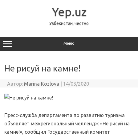
Перейти
к
Yep.uz
содержимому
Узбекистан, честно
Меню
Не рисуй на камне!
Автор:
Marina Kozlova
|
14/03/2020
Пресс-служба департамента по развитию туризма
объявляет межрегиональный челлендж «Не рисуй на
камне!», сообщил Государственный комитет