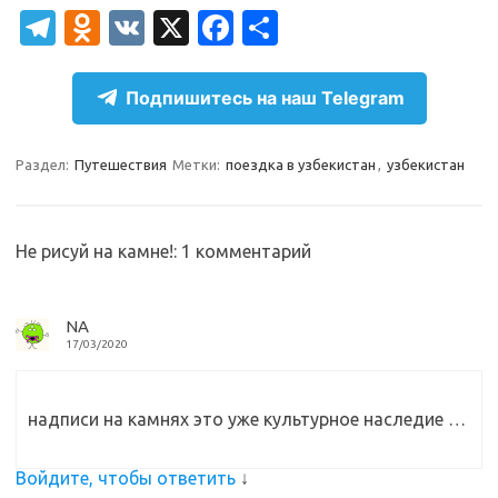
T
O
V
X
Fa
О
el
d
K
c
т
e
n
e
п
Подпишитесь на наш Telegram
gr
o
b
р
a
kl
o
а
Раздел:
Путешествия
Метки:
поездка в узбекистан
,
узбекистан
m
as
o
в
sn
k
и
Не рисуй на камне!
: 1 комментарий
ik
т
i
ь
NA
17/03/2020
надписи на камнях это уже культурное наследие …
Войдите, чтобы ответить
↓