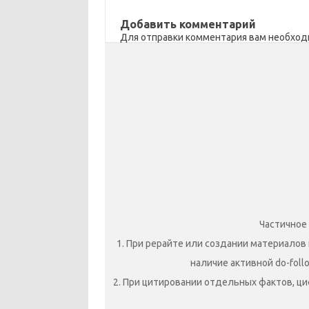
n
o
в
Добавить комментарий
i
k
и
Для отправки комментария вам необхо
k
т
i
ь
Частичное
1. При рерайте или создании материалов 
наличие активной do-foll
2. При цитировании отдельных фактов, ци