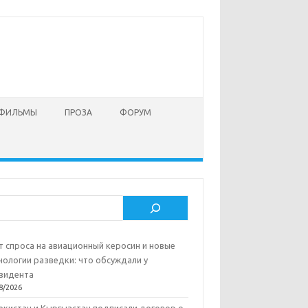
 ФИЛЬМЫ
ПРОЗА
ФОРУМ
ск
т спроса на авиационный керосин и новые
нологии разведки: что обсуждали у
зидента
8/2026