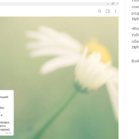
Узб
сою
род
30/0
«Во
Узб
обв
28/0
Во