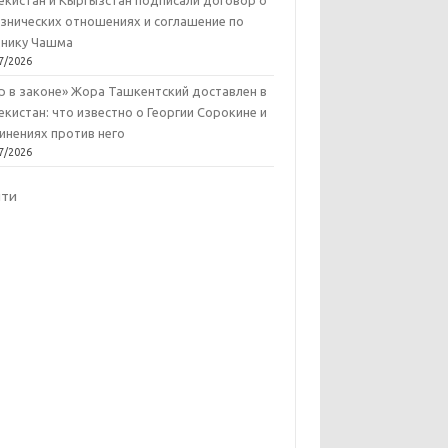
екистан и Кыргызстан подписали договор о
знических отношениях и соглашение по
нику Чашма
7/2026
р в законе» Жора Ташкентский доставлен в
екистан: что известно о Георгии Сорокине и
инениях против него
7/2026
йти