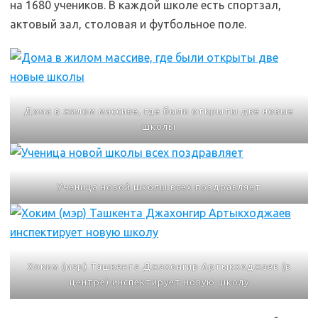
на 1680 учеников. В каждой школе есть спортзал,
актовый зал, столовая и футбольное поле.
Дома в жилом массиве, где были открыты две новые
школы
Ученица новой школы всех поздравляет
Хоким (мэр) Ташкента Джахонгир Артыкходжаев (в
центре) инспектирует новую школу