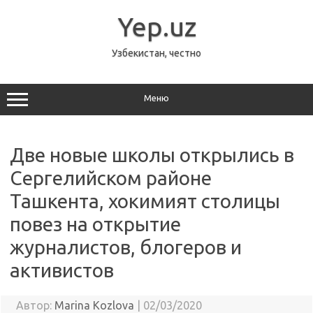
Перейти
к
Yep.uz
содержимому
Узбекистан, честно
Меню
Две новые школы открылись в
Сергелийском районе
Ташкента, хокимият столицы
повез на открытие
журналистов, блогеров и
активистов
Автор:
Marina Kozlova
|
02/03/2020