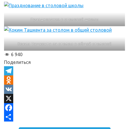
Празднование в столовой школы
Хоким Ташкента за столом в общей столовой
6 940
Поделиться
T
e
O
l
d
V
e
n
K
X
g
o
F
r
k
a
О