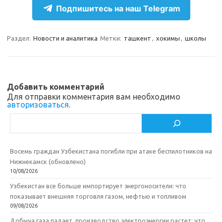
Подпишитесь на наш Telegram
a
l
c
т
m
a
e
п
Раздел:
Новости и аналитика
Метки:
ташкент
,
хокимы
,
школы
s
b
р
s
o
а
n
o
в
Добавить комментарий
i
k
и
Для отправки комментария вам необходимо
авторизоваться
.
k
т
Поиск
i
ь
Восемь граждан Узбекистана погибли при атаке беспилотников на
Нижнекамск (обновлено)
10/08/2026
Узбекистан все больше импортирует энергоносители: что
показывает внешняя торговля газом, нефтью и топливом
09/08/2026
Добыча газа падает, производство электроэнергии растет: что