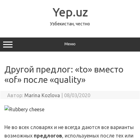
Перейти
к
Yep.uz
содержимому
Узбекистан, честно
Меню
Другой предлог: «to» вместо
«of» после «quality»
Автор:
Marina Kozlova
|
08/03/2020
Не во всех словарях и не всегда даются все варианты
возможных
предлогов
, используемых после тех или