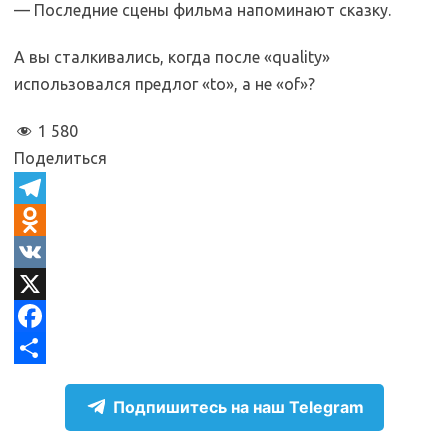
— Последние сцены фильма напоминают сказку.
А вы сталкивались, когда после «quality»
использовался предлог «to», а не «of»?
1 580
Поделиться
T
e
O
l
d
V
e
n
K
X
g
o
F
r
k
a
О
Подпишитесь на наш Telegram
a
l
c
т
m
a
e
п