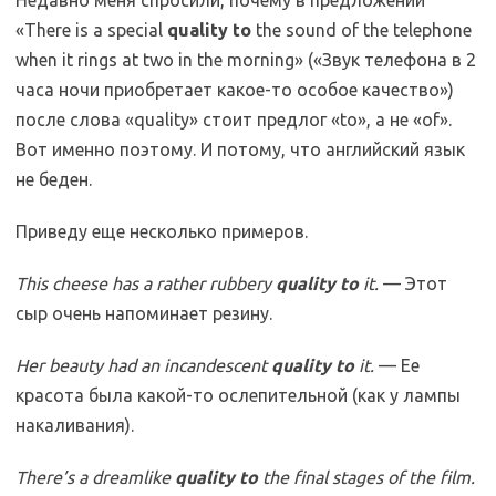
Недавно меня спросили, почему в предложении
«There is a special
quality to
the sound of the telephone
when it rings at two in the morning» («Звук телефона в 2
часа ночи приобретает какое-то особое качество»)
после слова «quality» стоит предлог «to», а не «of».
Вот именно поэтому. И потому, что английский язык
не беден.
Приведу еще несколько примеров.
This cheese has a rather rubbery
quality to
it.
— Этот
сыр очень напоминает резину.
Her beauty had an incandescent
quality to
it.
— Ее
красота была какой-то ослепительной (как у лампы
накаливания).
There’s a dreamlike
quality to
the final stages of the film.