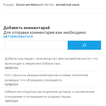
Раздел:
Уроки английского
Метки:
английский язык
s
b
р
s
o
а
n
o
в
Добавить комментарий
i
k
и
Для отправки комментария вам необходимо
авторизоваться
.
k
т
Поиск
i
ь
Добыча газа падает, производство электроэнергии растет: что
происходит в энергетике Узбекистана
08/08/2026
Рост спроса на авиационный керосин и новые технологии
разведки: что обсуждали у президента
03/08/2026
Узбекистан и Кыргызстан подписали договор о союзнических
отношениях и соглашение по роднику Чашма
30/07/2026