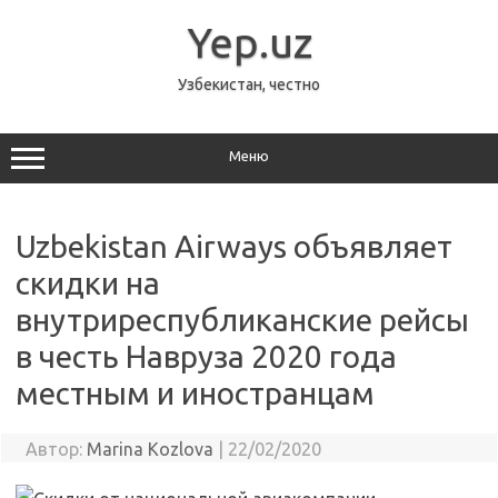
Перейти
к
Yep.uz
содержимому
Узбекистан, честно
Меню
Uzbekistan Airways объявляет
скидки на
внутриреспубликанские рейсы
в честь Навруза 2020 года
местным и иностранцам
Автор:
Marina Kozlova
|
22/02/2020