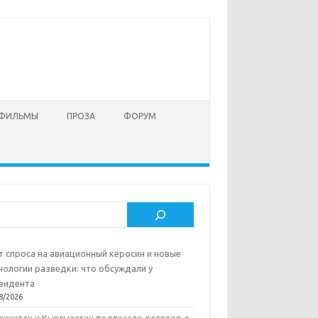
 ФИЛЬМЫ
ПРОЗА
ФОРУМ
ск
т спроса на авиационный керосин и новые
нологии разведки: что обсуждали у
зидента
8/2026