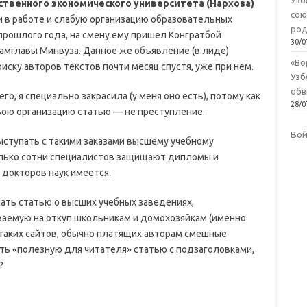
Узб
ственного экономического университета (Нархоза)
сою
 в работе и слабую организацию образовательных
род
прошлого года, на смену ему пришел Конгратбой
30/0
амглавы Минвуза. Данное же объявление (в лиде)
«Во
иску авторов текстов почти месяц спустя, уже при нем.
Узб
обв
о, я специально закрасила (у меня оно есть), потому как
28/0
 твою организацию статью — не преступление.
Во
выступать с такими заказами высшему учебному
олько сотни специалистов защищают дипломы и
и докторов наук имеется.
сать статью о высших учебных заведениях,
ваемую на откуп школьникам и домохозяйкам (именно
таких сайтов, обычно платящих авторам смешные
ть «полезную для читателя» статью с подзаголовками,
?