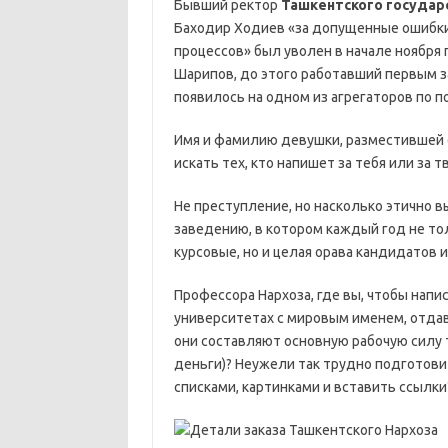
Бывший ректор
Ташкентского государ
Баходир Ходиев «за допущенные ошибки
процессов» был уволен в начале ноября 
Шарипов, до этого работавший первым з
появилось на одном из агрегаторов по по
Имя и фамилию девушки, разместившей ег
искать тех, кто напишет за тебя или за
Не преступление, но насколько этично 
заведению, в котором каждый год не т
курсовые, но и целая орава кандидатов 
Профессора Нархоза, где вы, чтобы напи
университетах с мировым именем, отда
они составляют основную рабочую силу 
деньги)? Неужели так трудно подготови
списками, картинками и вставить ссылки