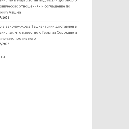
екистан и Кыргызстан подписали договор о
знических отношениях и соглашение по
нику Чашма
7/2026
р в законе» Жора Ташкентский доставлен в
екистан: что известно о Георгии Сорокине и
инениях против него
7/2026
йти