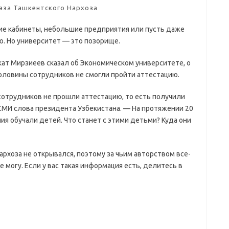
аза Ташкентского Нархоза
ие кабинеты, небольшие предприятия или пусть даже
. Но университет — это позорище.
кат Мирзиеев сказал об Экономическом университете, о
половины сотрудников не смогли пройти аттестацию.
 сотрудников не прошли аттестацию, то есть получили
 СМИ слова президента Узбекистана. — На протяжении 20
ния обучали детей. Что станет с этими детьми? Куда они
рхоза не открывался, поэтому за чьим авторством все-
 могу. Если у вас такая информация есть, делитесь в