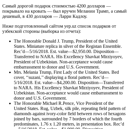
Самый дорогой подарок стоимостью 4200 долларов —
покрывало на кровать — был вручен Мелании Трамп, а самый
дешевый, в 430 долларов — Ларри Кадлоу.
Ниже подготовленный сайтом yep.uz список подарков от
узбекской стороны (выборка из отчета):
The Honorable Donald J. Trump, President of the United
States. Miniature replica in silver of the Registan Ensemble.
Rec’d—5/16/2018. Est. value—$2,950.00. Disposition—
Transferred to NARA. His Excellency Shavkat Mirziyoyev,
President of Uzbekistan. Non-acceptance would cause
embarrassment to donor and U.S. Government.
Mrs. Melania Trump, First Lady of the United States. Bed
cover, ‘‘suzani,’’ displaying a floral pattern. Rec’d—
5/16/2018. Est. value—$4,200.00. Disposition—Transferred
to NARA. His Excellency Shavkat Mirziyoyev, President of
Uzbekistan. Non-acceptance would cause embarrassment to
donor and U.S. Government.
The Honorable Michael R.Pence, Vice President of the
United States. Rug, Uzbek, silk pile, repeating field pattern of
diamonds against ivory-color field between rows of hexagons
joined by bars, surrounded by 7 borders of which the fourth
predominates, 1.76 x 1.20 meters, in presentation box. Rec’d