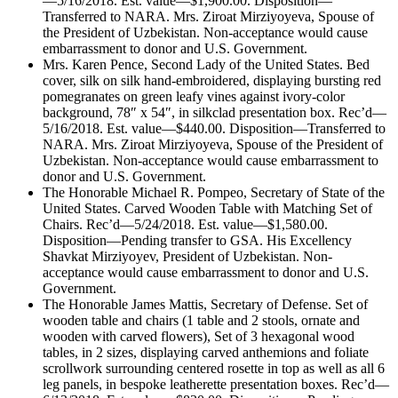
—5/16/2018. Est. value—$1,900.00. Disposition—
Transferred to NARA. Mrs. Ziroat Mirziyoyeva, Spouse of
the President of Uzbekistan. Non-acceptance would cause
embarrassment to donor and U.S. Government.
Mrs. Karen Pence, Second Lady of the United States. Bed
cover, silk on silk hand-embroidered, displaying bursting red
pomegranates on green leafy vines against ivory-color
background, 78″ x 54″, in silkclad presentation box. Rec’d—
5/16/2018. Est. value—$440.00. Disposition—Transferred to
NARA. Mrs. Ziroat Mirziyoyeva, Spouse of the President of
Uzbekistan. Non-acceptance would cause embarrassment to
donor and U.S. Government.
The Honorable Michael R. Pompeo, Secretary of State of the
United States. Carved Wooden Table with Matching Set of
Chairs. Rec’d—5/24/2018. Est. value—$1,580.00.
Disposition—Pending transfer to GSA. His Excellency
Shavkat Mirziyoyev, President of Uzbekistan. Non-
acceptance would cause embarrassment to donor and U.S.
Government.
The Honorable James Mattis, Secretary of Defense. Set of
wooden table and chairs (1 table and 2 stools, ornate and
wooden with carved flowers), Set of 3 hexagonal wood
tables, in 2 sizes, displaying carved anthemions and foliate
scrollwork surrounding centered rosette in top as well as all 6
leg panels, in bespoke leatherette presentation boxes. Rec’d—