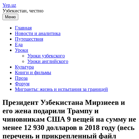
Перейти
Yep.uz
к
Узбекистан, честно
содержимому
Меню
Главная
Новости и аналитика
Путешествия
Еда
Уроки
Уроки узбекского
Уроки английского
Культура
Книги и фильмы
Проза
Форум
Мигранты: жизнь и испытания за границей
Президент Узбекистана Мирзиеев и
его жена подарили Трампу и
чиновникам США 9 вещей на сумму не
менее 12 930 долларов в 2018 году (весь
перечень и прикрепленный файл