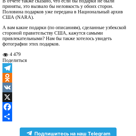
В отчете также сказано, что если бы подарки не были
приняты, это вызвало бы неловкость у обоих сторон.
Половина подарков уже передана в Национальный архив
США (NARA).
А вам какие подарки (по описаниям), сделанные узбекской
стороной правительству США, кажутся самыми
привлекательными? Нам бы также хотелось увидеть
фотографии этих подарков.
4 479
Поделиться
Telegram
Odnoklassniki
VK
X
Facebook
Отправить
Подпишитесь на наш Telegram