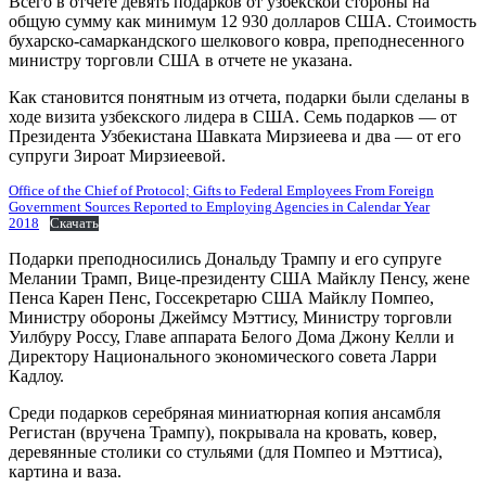
Всего в отчете девять подарков от узбекской стороны на
общую сумму как минимум 12 930 долларов США. Стоимость
бухарско-самаркандского шелкового ковра, преподнесенного
министру торговли США в отчете не указана.
Как становится понятным из отчета, подарки были сделаны в
ходе визита узбекского лидера в США. Семь подарков — от
Президента Узбекистана Шавката Мирзиеева и два — от его
супруги Зироат Мирзиеевой.
Office of the Chief of Protocol; Gifts to Federal Employees From Foreign
Government Sources Reported to Employing Agencies in Calendar Year
2018
Скачать
Подарки преподносились Дональду Трампу и его супруге
Мелании Трамп, Вице-президенту США Майклу Пенсу, жене
Пенса Карен Пенс, Госсекретарю США Майклу Помпео,
Министру обороны Джеймсу Мэттису, Министру торговли
Уилбуру Россу, Главе аппарата Белого Дома Джону Келли и
Директору Национального экономического совета Ларри
Кадлоу.
Среди подарков серебряная миниатюрная копия ансамбля
Регистан (вручена Трампу), покрывала на кровать, ковер,
деревянные столики со стульями (для Помпео и Мэттиса),
картина и ваза.