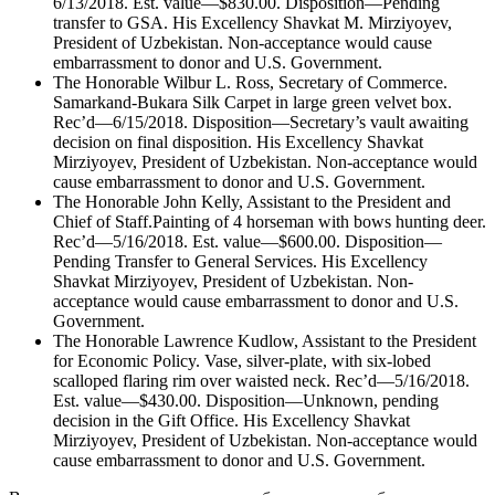
6/13/2018. Est. value—$830.00. Disposition—Pending
transfer to GSA. His Excellency Shavkat M. Mirziyoyev,
President of Uzbekistan. Non-acceptance would cause
embarrassment to donor and U.S. Government.
The Honorable Wilbur L. Ross, Secretary of Commerce.
Samarkand-Bukara Silk Carpet in large green velvet box.
Rec’d—6/15/2018. Disposition—Secretary’s vault awaiting
decision on final disposition. His Excellency Shavkat
Mirziyoyev, President of Uzbekistan. Non-acceptance would
cause embarrassment to donor and U.S. Government.
The Honorable John Kelly, Assistant to the President and
Chief of Staff.Painting of 4 horseman with bows hunting deer.
Rec’d—5/16/2018. Est. value—$600.00. Disposition—
Pending Transfer to General Services. His Excellency
Shavkat Mirziyoyev, President of Uzbekistan. Non-
acceptance would cause embarrassment to donor and U.S.
Government.
The Honorable Lawrence Kudlow, Assistant to the President
for Economic Policy. Vase, silver-plate, with six-lobed
scalloped flaring rim over waisted neck. Rec’d—5/16/2018.
Est. value—$430.00. Disposition—Unknown, pending
decision in the Gift Office. His Excellency Shavkat
Mirziyoyev, President of Uzbekistan. Non-acceptance would
cause embarrassment to donor and U.S. Government.