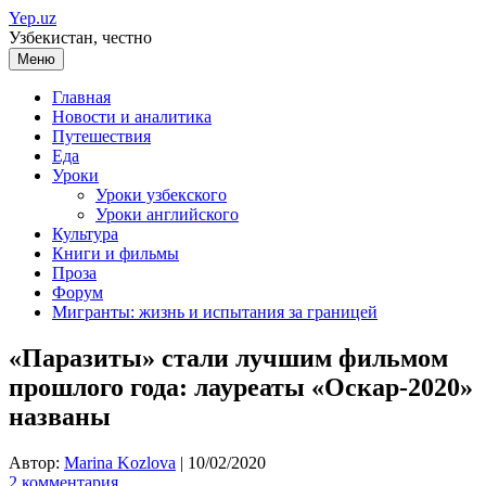
Перейти
Yep.uz
к
Узбекистан, честно
содержимому
Меню
Главная
Новости и аналитика
Путешествия
Еда
Уроки
Уроки узбекского
Уроки английского
Культура
Книги и фильмы
Проза
Форум
Мигранты: жизнь и испытания за границей
«Паразиты» стали лучшим фильмом
прошлого года: лауреаты «Оскар-2020»
названы
Автор:
Marina Kozlova
|
10/02/2020
2 комментария