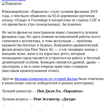
Южнокорейские «Паразиты» стали лучшим фильмом 2019
года, о чем было объявлено на 92-й церемонии вручения
наград «Оскар» в Голливуде в воскресенье (в странах СНГ в
это время было утро понедельника). Заслуженно.
Не часто фильм на иностранном языке становится лучшим
фильмом года. Но здесь помимо великолепной работы всего
съемочного коллектива, и тема актуальная — проблема
неравенства богатых и бедных. Комедийно-драматический
фильм режиссера Пон Чжун Хо — о еле сводящих концы с
концами муже, жене и их взрослых детех, которым
неожиданно представляется устроиться на работу в богатый
дизайнерский особняк. Комедия сменяется драмой, драма —
триллером, а он в свою очередь прям-таки слэшером
(массовым кровопусканием точно).
Другие
фильмы-номинанты на лучший фильм
были отмечены
в ином (ниже список победителей в разных категориях).
Лучший режиссер —
Пон Джун-Хо, «Паразиты»
Лучшая актриса —
Рене Зеллвегер, «Джуди»