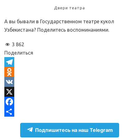
Двери театра
А вы бывали в Государственном театре кукол
Узбекистана? Поделитесь воспоминаниями.
3 862
Поделиться
T
e
O
l
d
V
e
n
K
X
g
o
F
r
k
a
О
Подпишитесь на наш Telegram
a
l
c
т