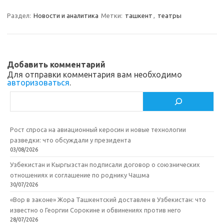
m
a
e
п
Раздел:
Новости и аналитика
Метки:
ташкент
,
театры
s
b
р
s
o
а
n
o
в
Добавить комментарий
i
k
и
Для отправки комментария вам необходимо
авторизоваться
.
k
т
Поиск
i
ь
Рост спроса на авиационный керосин и новые технологии
разведки: что обсуждали у президента
03/08/2026
Узбекистан и Кыргызстан подписали договор о союзнических
отношениях и соглашение по роднику Чашма
30/07/2026
«Вор в законе» Жора Ташкентский доставлен в Узбекистан: что
известно о Георгии Сорокине и обвинениях против него
28/07/2026