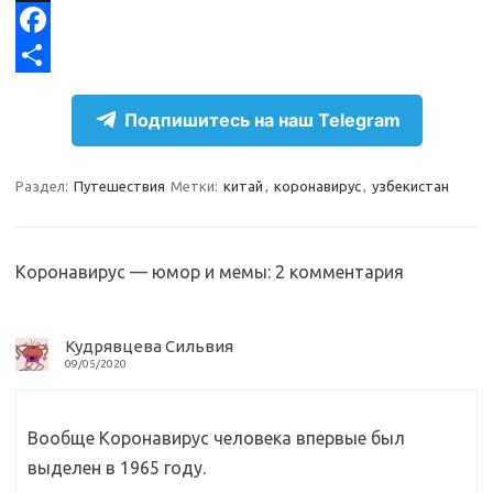
e
n
K
X
g
o
F
r
k
a
О
Подпишитесь на наш Telegram
a
l
c
т
m
a
e
п
Раздел:
Путешествия
Метки:
китай
,
коронавирус
,
узбекистан
s
b
р
s
o
а
n
o
в
Коронавирус — юмор и мемы
: 2 комментария
i
k
и
k
т
Кудрявцева Сильвия
09/05/2020
i
ь
Вообще Коронавирус человека впервые был
выделен в 1965 году.