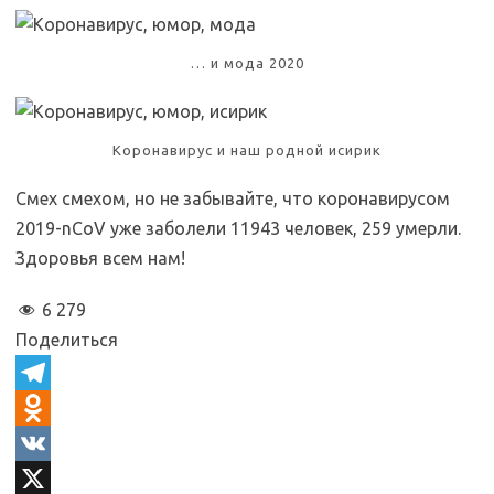
… и мода 2020
Коронавирус и наш родной исирик
Смех смехом, но не забывайте, что коронавирусом
2019-nCoV уже заболели 11943 человек, 259 умерли.
Здоровья всем нам!
6 279
Поделиться
T
e
O
l
d
V