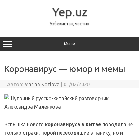
Перейти
к
Yep.uz
содержимому
Узбекистан, честно
Меню
Коронавирус — юмор и мемы
Автор:
Marina Kozlova
|
01/02/2020
Вспышка нового
коронавируса в Китае
породила не
только страхи, порой переходящие в панику, но и