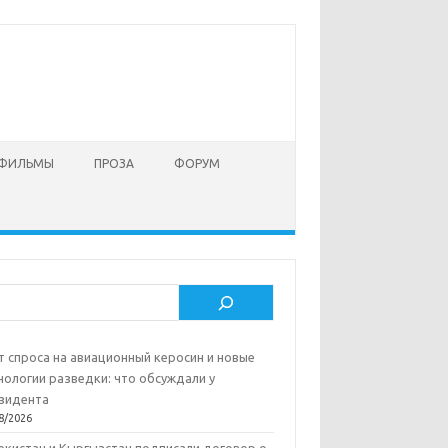
 ФИЛЬМЫ
ПРОЗА
ФОРУМ
ск
т спроса на авиационный керосин и новые
нологии разведки: что обсуждали у
зидента
8/2026