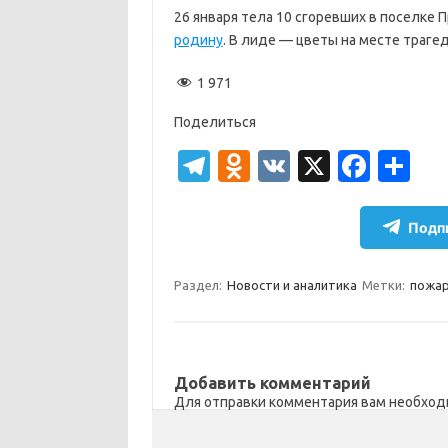
26 января тела 10 сгоревших в поселке
родину
. В лиде — цветы на месте трагед
1 971
Поделиться
T
O
V
X
Fa
О
el
d
K
c
т
e
n
e
п
Подпи
gr
o
b
р
a
kl
o
а
Раздел:
Новости и аналитика
Метки:
пожа
m
as
o
в
sn
k
и
ik
т
Добавить комментарий
Для отправки комментария вам необхо
i
ь