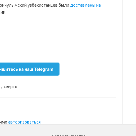
 Причулымский узбекистанцев были
доставлены на
ии.
шитесь на наш Telegram
р
,
смерть
димо
авторизоваться
.