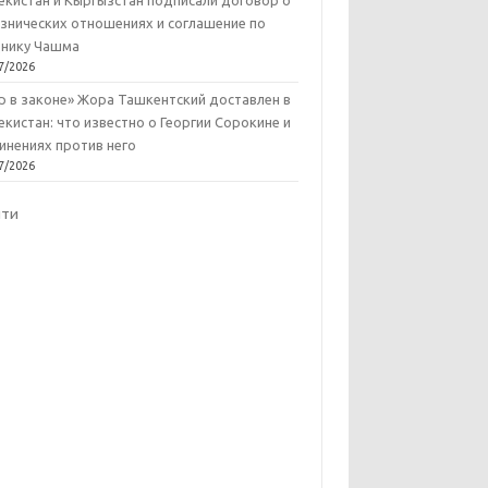
екистан и Кыргызстан подписали договор о
знических отношениях и соглашение по
нику Чашма
7/2026
р в законе» Жора Ташкентский доставлен в
екистан: что известно о Георгии Сорокине и
инениях против него
7/2026
йти