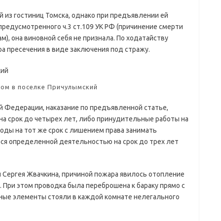
 из гостиниц Томска, однако при предъявлении ей
предусмотренного ч.3 ст.109 УК РФ (причинение смерти
), она виновной себя не признала. По ходатайству
а пресечения в виде заключения под стражу.
ом в поселке Причулымский
й Федерации, наказание по предъявленной статье,
а срок до четырех лет, либо принудительные работы на
боды на тот же срок с лишением права занимать
я определенной деятельностью на срок до трех лет
 Сергея Жвачкина, причиной пожара явилось отопление
 При этом проводка была переброшена к бараку прямо с
ные элементы стояли в каждой комнате нелегального