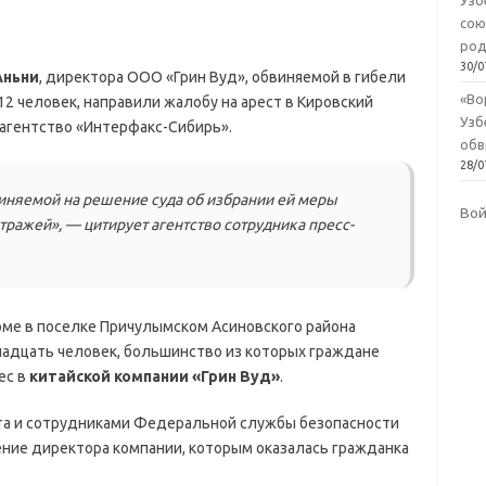
Узб
сою
род
30/0
Аньни
, директора ООО «Грин Вуд», обвиняемой в гибели
«Во
12 человек, направили жалобу на арест в Кировский
Узб
 агентство «Интерфакс-Сибирь».
обв
28/0
иняемой на решение суда об избрании ей меры
Во
тражей», — цитирует агентство сотрудника пресс-
ме в поселке Причулымском Асиновского района
надцать человек, большинство из которых граждане
ес в
китайской компании «Грин Вуд»
.
а и сотрудниками Федеральной службы безопасности
ние директора компании, которым оказалась гражданка