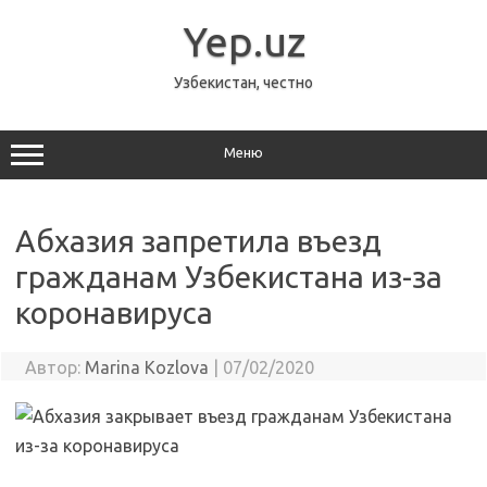
Перейти
к
Yep.uz
содержимому
Узбекистан, честно
Меню
Абхазия запретила въезд
гражданам Узбекистана из-за
коронавируса
Автор:
Marina Kozlova
|
07/02/2020