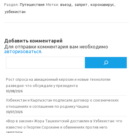
Раздел:
Путешествия
Метки:
въезд
,
запрет
,
коронавирус
,
s
b
р
узбекистан
s
o
а
n
o
в
i
k
и
Добавить комментарий
k
т
Для отправки комментария вам необходимо
авторизоваться
.
i
ь
Поиск
Рост спроса на авиационный керосин и новые технологии
разведки: что обсуждали у президента
03/08/2026
Узбекистан и Кыргызстан подписали договор о союзнических
отношениях и соглашение по роднику Чашма
30/07/2026
«Вор в законе» Жора Ташкентский доставлен в Узбекистан: что
известно о Георгии Сорокине и обвинениях против него
28/07/2026