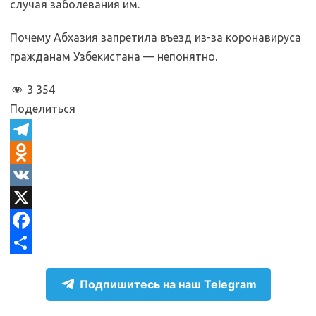
случая заболевания им.
Почему Абхазия запретила въезд из-за коронавируса
гражданам Узбекистана — непонятно.
3 354
Поделиться
T
e
O
l
d
V
e
n
K
X
g
o
F
r
k
a
О
Подпишитесь на наш Telegram
a
l
c
т
m
a
e
п