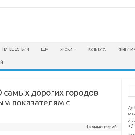
ПУТЕШЕСТВИЯ
ЕДА
УРОКИ
КУЛЬТУРА
КНИГИ И
ЕЙ
Пои
0 самых дорогих городов
ным показателям с
Доб
эле
эне
08/0
1 комментарий