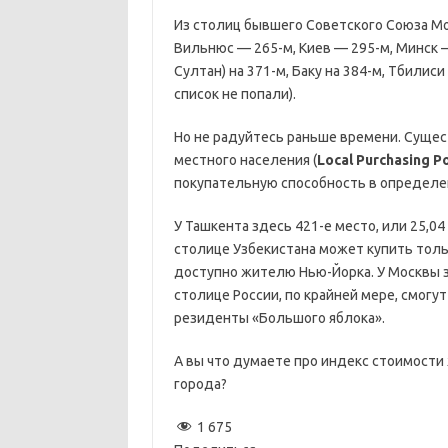
Из столиц бывшего Советского Союза Мос
Вильнюс — 265-м, Киев — 295-м, Минск —
Султан) на 371-м, Баку на 384-м, Тбилис
список не попали).
Но не радуйтесь раньше времени. Сущес
местного населения (
Local Purchasing P
покупательную способность в определен
У Ташкента здесь 421-е место, или 25,04
столице Узбекистана может купить тольк
доступно жителю Нью-Йорка. У Москвы зд
столице России, по крайней мере, смогут
резиденты «Большого яблока».
А вы что думаете про индекс стоимости
города?
1 675