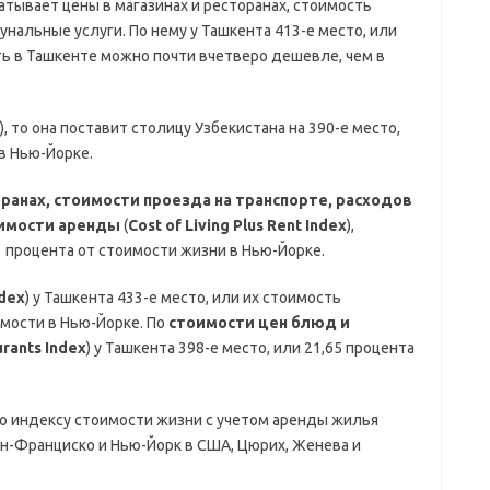
хватывает цены в магазинах и ресторанах, стоимость
унальные услуги. По нему у Ташкента 413-е место, или
ить в Ташкенте можно почти вчетверо дешевле, чем в
), то она поставит столицу Узбекистана на 390-е место,
в Нью-Йорке.
оранах, стоимости проезда на транспорте, расходов
оимости аренды
(
Cost of Living Plus Rent Index
),
3 процента от стоимости жизни в Нью-Йорке.
ndex
) у Ташкента 433-е место, или их стоимость
имости в Нью-Йорке. По
стоимости цен блюд и
rants Index
) у Ташкента 398-е место, или 21,65 процента
по индексу стоимости жизни с учетом аренды жилья
ан-Франциско и Нью-Йорк в США, Цюрих, Женева и