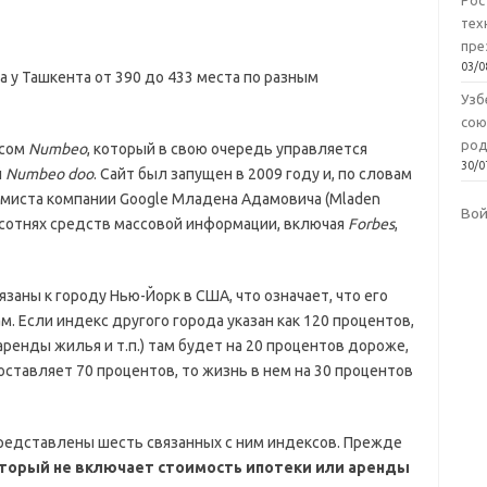
Рос
тех
пре
03/0
а у Ташкента от 390 до 433 места по разным
Узб
сою
род
рсом
Numbeo
, который в свою очередь управляется
30/0
й
Numbeo doo
. Сайт был запущен в 2009 году и, по словам
миста компании Google Младена Адамовича (Mladen
Во
 в сотнях средств массовой информации, включая
Forbes
,
заны к городу Нью-Йорк в США, что означает, что его
м. Если индекс другого города указан как 120 процентов,
аренды жилья и т.п.) там будет на 20 процентов дороже,
составляет 70 процентов, то жизнь в нем на 30 процентов
редставлены шесть связанных с ним индексов. Прежде
оторый не включает стоимость ипотеки или аренды