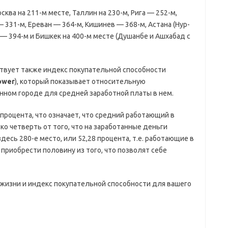
ква на 211-м месте, Таллин на 230-м, Рига — 252-м,
 331-м, Ереван — 364-м, Кишинев — 368-м, Астана (Нур-
и — 394-м и Бишкек на 400-м месте (Душанбе и Ашхабад с
твует также индекс покупательной способности
ower
), который показывает относительную
ном городе для средней заработной платы в нем.
 процента, что означает, что средний работающий в
о четверть от того, что на заработанные деньги
есь 280-е место, или 52,28 процента, т.е. работающие в
 приобрести половину из того, что позволят себе
 жизни и индекс покупательной способности для вашего