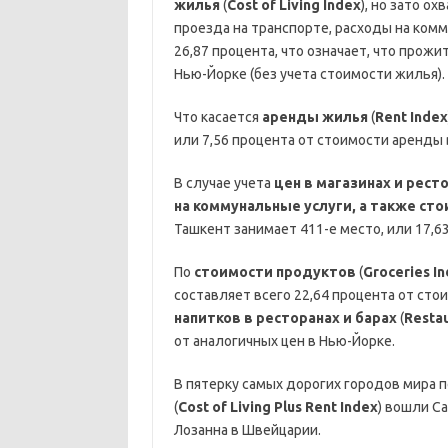
жилья
(
Cost of Living Index
), но зато о
проезда на транспорте, расходы на комм
26,87 процента, что означает, что прож
Нью-Йорке (без учета стоимости жилья).
Что касается
аренды жилья
(
Rent Index
или 7,56 процента от стоимости аренды 
В случае учета
цен в магазинах и рест
на коммунальные услуги, а также ст
Ташкент занимает 411-е место, или 17,6
По
стоимости продуктов
(
Groceries I
составляет всего 22,64 процента от сто
напитков в ресторанах и барах
(
Restau
от аналогичных цен в Нью-Йорке.
В пятерку самых дорогих городов мира 
(
Cost of Living Plus Rent Index
) вошли С
Лозанна в Швейцарии.