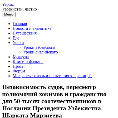
Перейти
Yep.uz
к
Узбекистан, честно
содержимому
Меню
Главная
Новости и аналитика
Путешествия
Еда
Уроки
Уроки узбекского
Уроки английского
Культура
Книги и фильмы
Проза
Форум
Мигранты: жизнь и испытания за границей
Независимость судов, пересмотр
полномочий хокимов и гражданство
для 50 тысяч соотечественников в
Послании Президента Узбекистна
Шавката Мирзиеева