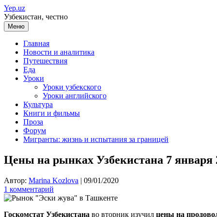
Перейти
Yep.uz
к
Узбекистан, честно
содержимому
Меню
Главная
Новости и аналитика
Путешествия
Еда
Уроки
Уроки узбекского
Уроки английского
Культура
Книги и фильмы
Проза
Форум
Мигранты: жизнь и испытания за границей
Цены на рынках Узбекистана 7 января 2
Автор:
Marina Kozlova
|
09/01/2020
1 комментарий
Госкомстат Узбекистана
во вторник изучил
цены на продово