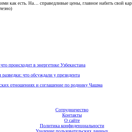
ими как есть. На… справедливые цены, главное набить свой карман 
олезно)
 что происходит в энергетике Узбекистана
 разведки: что обсуждали у президента
еских отношениях и соглашение по роднику Чашма
Сотрудничество
Контакты
О сайте
Политика конфиденциальности
Удаление пользовательских данных