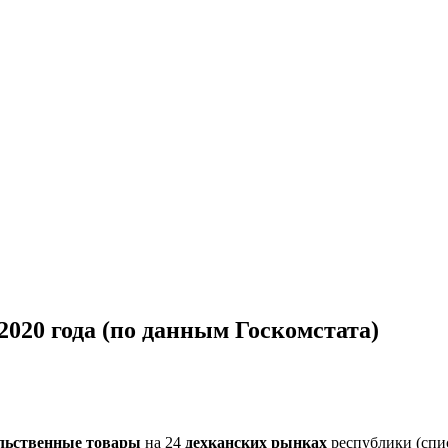
020 года (по данным Госкомстата)
льственные товары
на 24
дехканских рынках
республики (спис