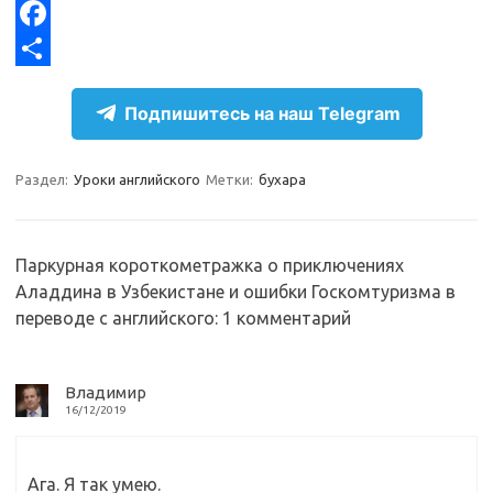
e
n
K
X
g
o
F
r
k
a
О
Подпишитесь на наш Telegram
a
l
c
т
m
a
e
п
Раздел:
Уроки английского
Метки:
бухара
s
b
р
s
o
а
n
o
в
Паркурная короткометражка о приключениях
Аладдина в Узбекистане и ошибки Госкомтуризма в
i
k
и
переводе с английского
: 1 комментарий
k
т
i
ь
Владимир
16/12/2019
Ага. Я так умею.