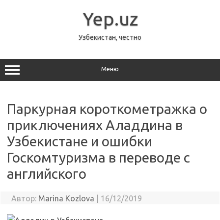
Перейти
к
Yep.uz
содержимому
Узбекистан, честно
Меню
Паркурная короткометражка о
приключениях Аладдина в
Узбекистане и ошибки
Госкомтуризма в переводе с
английского
Автор:
Marina Kozlova
|
16/12/2019