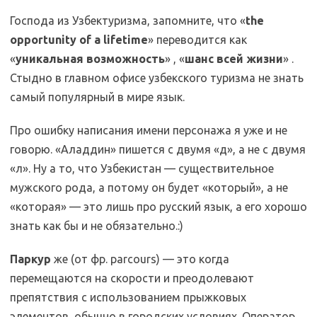
Господа из Узбектуризма, запомните, что «
the
opportunity of a lifetime
» переводится как
«
уникальная возможность
» , «
шанс всей жизни
» .
Стыдно в главном офисе узбекского туризма не знать
самый популярный в мире язык.
Про ошибку написания имени персонажа я уже и не
говорю. «Аладдин» пишется с двумя «д», а не с двумя
«л». Ну а то, что Узбекистан — существительное
мужского рода, а потому он будет «который», а не
«которая» — это лишь про русский язык, а его хорошо
знать как бы и не обязательно.:)
Паркур
же (от фр. parcours) — это когда
перемещаются на скорости и преодолевают
препятствия с использованием прыжковых
элементов, обычно в городских условиях. Оператор