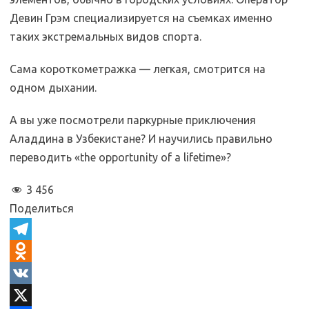
Девин Грэм специализируется на съемках именно
таких экстремальных видов спорта.
Сама короткометражка — легкая, смотрится на
одном дыхании.
А вы уже посмотрели паркурные приключения
Аладдина в Узбекистане? И научились правильно
переводить «the opportunity of a lifetime»?
3 456
Поделиться
T
e
O
l
d
V