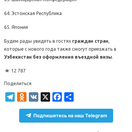
64. Эстонская Республика
65. Япония
Будем рады увидеть в гостях
граждан стран
,
которые с нового года также смогут приезжать в
Узбекистан без оформления въездной визы
.
12 787
Поделиться
T
O
V
X
Fa
О
el
d
K
c
т
e
n
e
п
Подпишитесь на наш Telegram
gr
o
b
р