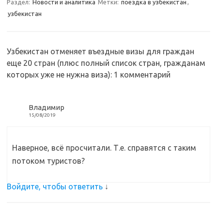
a
kl
o
а
Раздел:
Новости и аналитика
Метки:
поездка в узбекистан
,
узбекистан
m
as
o
в
sn
k
и
ik
т
Узбекистан отменяет въездные визы для граждан
i
ь
еще 20 стран (плюс полный список стран, гражданам
которых уже не нужна виза)
: 1 комментарий
Владимир
15/08/2019
Наверное, всё просчитали. Т.е. справятся с таким
потоком туристов?
Войдите, чтобы ответить
↓